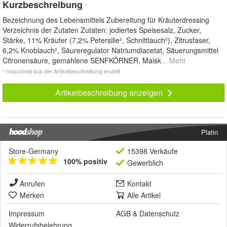
Kurzbeschreibung
*
Bezeichnung des Lebensmittels Zubereitung für Kräuterdressing
Verzeichnis der Zutaten Zutaten: jodiertes Speisesalz, Zucker,
Stärke, 11% Kräuter (7,2% Petersilie², Schnittlauch²), Zitrusfaser,
6,2% Knoblauch², Säureregulator Natriumdiacetat, Säuerungsmittel
Citronensäure, gemahlene SENFKÖRNER, Maisk
... Mehr
* maschinell aus der Artikelbeschreibung erstellt
Artikelbeschreibung anzeigen
Platin
Store-Germany
15398 Verkäufe
100% positiv
Gewerblich
Anrufen
Kontakt
Merken
Alle Artikel
Impressum
AGB
&
Datenschutz
Widerrufsbelehrung