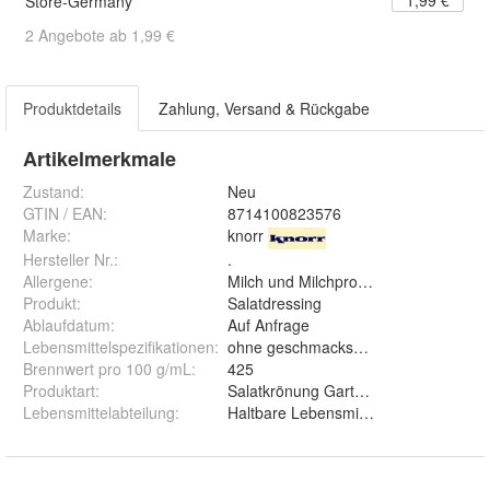
Store-Germany
2 Angebote ab 1,99 €
Produktdetails
Zahlung, Versand & Rückgabe
Artikelmerkmale
Zustand:
Neu
GTIN / EAN:
8714100823576
Marke:
knorr
Hersteller Nr.:
.
Allergene
:
Milch und Milchprodukte
Produkt
:
Salatdressing
Ablaufdatum
:
Auf Anfrage
Lebensmittelspezifikationen
:
ohne geschmacksverstärkende Zusatz
Brennwert pro 100 g/mL
:
425
Produktart
:
Salatkrönung Gartenkräuter Knoblauc
Lebensmittelabteilung
:
Haltbare Lebensmittel