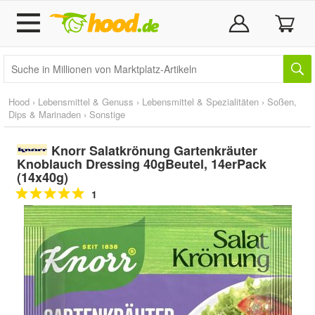
Hood
›
Lebensmittel & Genuss
›
Lebensmittel & Spezialitäten
›
Soßen,
Dips & Marinaden
›
Sonstige
Knorr Salatkrönung Gartenkräuter
Knoblauch Dressing 40gBeutel, 14erPack
(14x40g)
1