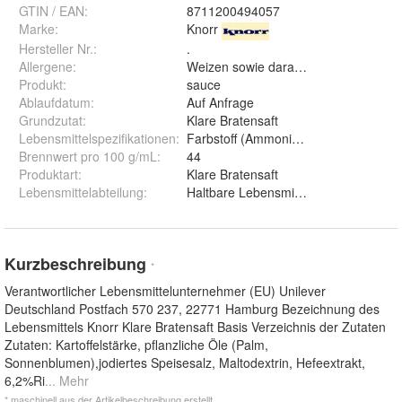
GTIN / EAN:
8711200494057
Marke:
Knorr
Hersteller Nr.:
.
Allergene
:
Weizen sowie daraus hergestellte Er
Produkt
:
sauce
Ablaufdatum
:
Auf Anfrage
Grundzutat
:
Klare Bratensaft
Lebensmittelspezifikationen
:
Farbstoff (Ammoniak-Zuckerkulör)
Brennwert pro 100 g/mL
:
44
Produktart
:
Klare Bratensaft
Lebensmittelabteilung
:
Haltbare Lebensmittel
Kurzbeschreibung
*
Verantwortlicher Lebensmittelunternehmer (EU) Unilever
Deutschland Postfach 570 237, 22771 Hamburg Bezeichnung des
Lebensmittels Knorr Klare Bratensaft Basis Verzeichnis der Zutaten
Zutaten: Kartoffelstärke, pflanzliche Öle (Palm,
Sonnenblumen),jodiertes Speisesalz, Maltodextrin, Hefeextrakt,
6,2%Ri
... Mehr
* maschinell aus der Artikelbeschreibung erstellt