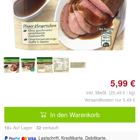
Doppelt antippen zum
vergrößern
5,99 €
inkl. MwSt. (25,49 € / kg)
Versandkosten nur 5,49 €
In den Warenkorb
10+
Auf Lager
32
 verkauft
, Lastschrift, Kreditkarte, Debitkarte,