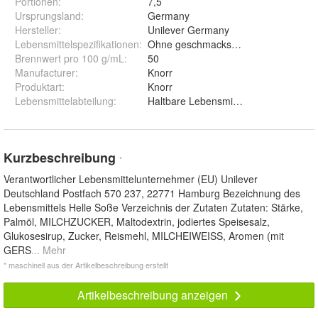
Portionen
:
7,5
Ursprungsland
:
Germany
Hersteller
:
Unilever Germany
Lebensmittelspezifikationen
:
Ohne geschmacksverstärkende Zusatz
Brennwert pro 100 g/mL
:
50
Manufacturer
:
Knorr
Produktart
:
Knorr
Lebensmittelabteilung
:
Haltbare Lebensmittel
Kurzbeschreibung
*
Verantwortlicher Lebensmittelunternehmer (EU) Unilever
Deutschland Postfach 570 237, 22771 Hamburg Bezeichnung des
Lebensmittels Helle Soße Verzeichnis der Zutaten Zutaten: Stärke,
Palmöl, MILCHZUCKER, Maltodextrin, jodiertes Speisesalz,
Glukosesirup, Zucker, Reismehl, MILCHEIWEISS, Aromen (mit
GERS
... Mehr
* maschinell aus der Artikelbeschreibung erstellt
Artikelbeschreibung anzeigen