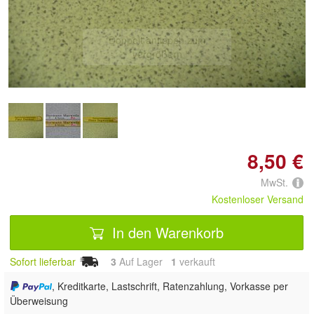
Doppelt antippen zum
vergrößern
8,50 €
MwSt.
Kostenloser Versand
In den Warenkorb
Sofort lieferbar
3
Auf Lager
1
 verkauft
, Kreditkarte, Lastschrift, Ratenzahlung, Vorkasse per
Überweisung