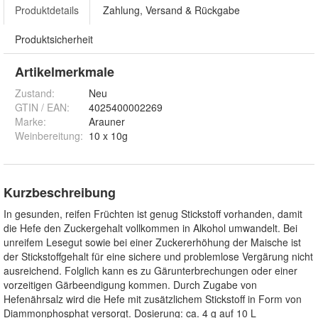
Produktdetails
Zahlung, Versand & Rückgabe
Produktsicherheit
Artikelmerkmale
Zustand:
Neu
GTIN / EAN:
4025400002269
Marke:
Arauner
Weinbereitung
:
10 x 10g
Kurzbeschreibung
In gesunden, reifen Früchten ist genug Stickstoff vorhanden, damit
die Hefe den Zuckergehalt vollkommen in Alkohol umwandelt. Bei
unreifem Lesegut sowie bei einer Zuckererhöhung der Maische ist
der Stickstoffgehalt für eine sichere und problemlose Vergärung nicht
ausreichend. Folglich kann es zu Gärunterbrechungen oder einer
vorzeitigen Gärbeendigung kommen. Durch Zugabe von
Hefenährsalz wird die Hefe mit zusätzlichem Stickstoff in Form von
Diammonphosphat versorgt. Dosierung: ca. 4 g auf 10 L