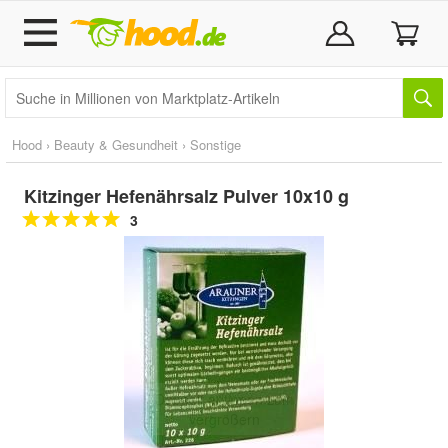
Hood
›
Beauty & Gesundheit
›
Sonstige
Kitzinger Hefenährsalz Pulver 10x10 g
3
Doppelt antippen zum
vergrößern