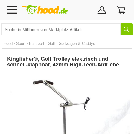
Hood
›
Sport
›
Ballsport
›
Golf
›
Golfwagen & Caddys
Kingfisher®, Golf Trolley elektrisch und
schnell-klappbar, 42mm High-Tech-Antriebe