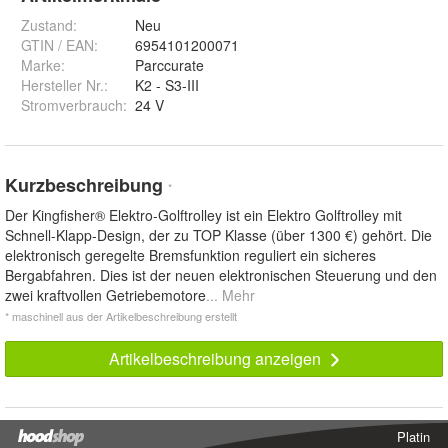
Zustand:
Neu
GTIN / EAN:
6954101200071
Marke:
Parccurate
Hersteller Nr.:
K2 - S3-III
Stromverbrauch
:
24 V
Kurzbeschreibung
*
Der Kingfisher® Elektro-Golftrolley ist ein Elektro Golftrolley mit
Schnell-Klapp-Design, der zu TOP Klasse (über 1300 €) gehört. Die
elektronisch geregelte Bremsfunktion reguliert ein sicheres
Bergabfahren. Dies ist der neuen elektronischen Steuerung und den
zwei kraftvollen Getriebemotore
... Mehr
* maschinell aus der Artikelbeschreibung erstellt
Artikelbeschreibung anzeigen
Platin