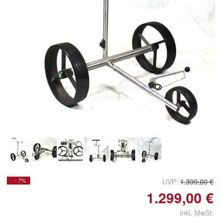
Doppelt antippen zum
vergrößern
- 7%
UVP:
1.399,00 €
1.299,00 €
inkl. MwSt.