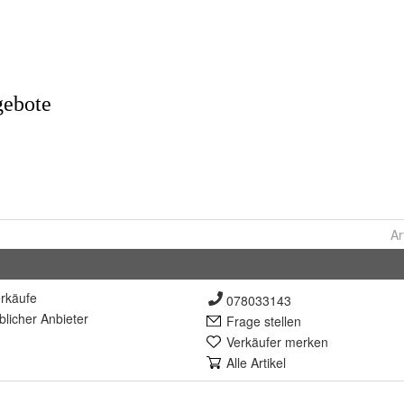
Ar
rkäufe
078033143
lich
er Anbieter
Frage stellen
Verkäufer merken
Alle Artikel