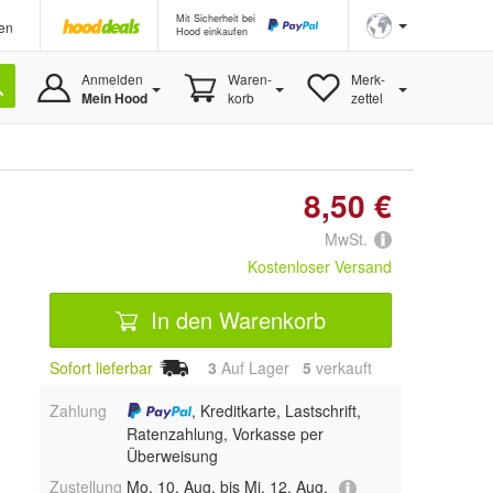
Mit Sicherheit bei
en
Hood einkaufen
Anmelden
Waren-
Merk-
Mein Hood
korb
zettel
8,50 €
MwSt.
Kostenloser Versand
In den Warenkorb
Sofort lieferbar
3
Auf Lager
5
 verkauft
Zahlung
, Kreditkarte, Lastschrift,
Ratenzahlung, Vorkasse per
Überweisung
Zustellung
Mo, 10. Aug. bis Mi, 12. Aug.