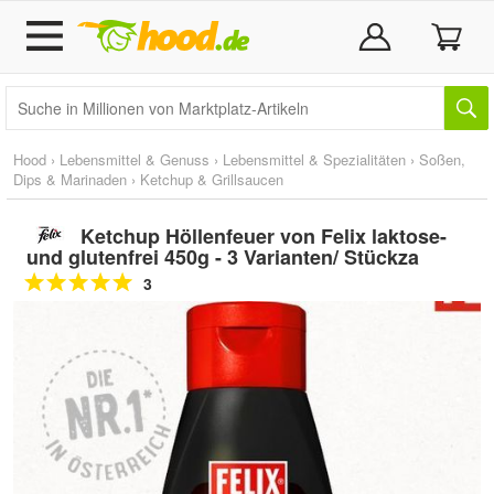
Hood
›
Lebensmittel & Genuss
›
Lebensmittel & Spezialitäten
›
Soßen,
Dips & Marinaden
›
Ketchup & Grillsaucen
Ketchup Höllenfeuer von Felix laktose-
und glutenfrei 450g - 3 Varianten/ Stückza
3