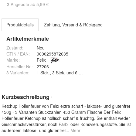
3 Angebote ab 5,99 €
Produktdetails
Zahlung, Versand & Rückgabe
Artikelmerkmale
Zustand:
Neu
GTIN / EAN:
9000295872635
Marke:
Felix
Hersteller Nr.:
27206
3 Varianten
:
1 Stck., 3 Stck. und 6 Stck.
Kurzbeschreibung
*
Ketchup Höllenfeuer von Felix extra scharf - laktose- und glutenfrei
450g - 3 Varianten Stückzahlen 450 Gramm Flasche Der Felix
Höllenfeuer Ketchup ist höllisch scharf & fruchtig. Sie enthält weder
Geschmacksverstärker, noch Farb- oder Konsvierungsstoffe. Sie ist
außerdem laktose- und glutenfrei
... Mehr