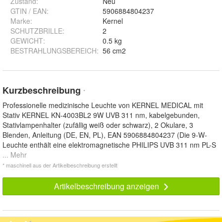
Zustand:
Neu
GTIN / EAN:
5906884804237
Marke:
Kernel
SCHUTZBRILLE
:
2
GEWICHT
:
0.5 kg
BESTRAHLUNGSBEREICH
:
56 cm2
Kurzbeschreibung
*
Professionelle medizinische Leuchte von KERNEL MEDICAL mit
Stativ KERNEL KN-4003BL2 9W UVB 311 nm, kabelgebunden,
Stativlampenhalter (zufällig weiß oder schwarz), 2 Okulare, 3
Blenden, Anleitung (DE, EN, PL), EAN 5906884804237 (Die 9-W-
Leuchte enthält eine elektromagnetische PHILIPS UVB 311 nm PL-S
... Mehr
* maschinell aus der Artikelbeschreibung erstellt
Artikelbeschreibung anzeigen