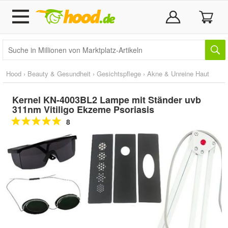
Hood
›
Beauty & Gesundheit
›
Gesichtspflege
›
Akne & Unreine Haut
Kernel KN-4003BL2 Lampe mit Ständer uvb
311nm Vitiligo Ekzeme Psoriasis
8