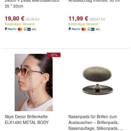
240ml + Zeiss Mikrofasertuch
Antibeschlag intensiv, 30 ml
35 * 35cm
19,80 €
11,99 €
(82,50 €/l)
(399,67 €/l)
Kostenloser Versand
Kostenloser Versand
- 37%
Skye Decor Brillenkette
Nasenpads für Brillen zum
ELK1480 METAL BODY
Austauschen – Brillenpads,
Nasenauflage, Silikonpads, ...