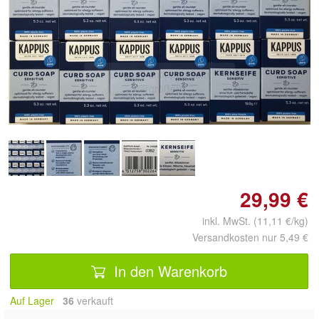
Doppelt antippen zum
vergrößern
29,99 €
inkl. MwSt. (11,11 €/kg)
Versandkosten nur 5,49 €
In den Warenkorb
Auf Lager
36
 verkauft