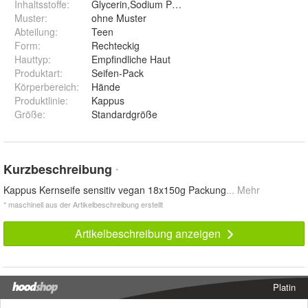
Inhaltsstoffe
:
Glycerin,Sodium Palmate
Muster
:
ohne Muster
Abteilung
:
Teen
Form
:
Rechteckig
Hauttyp
:
Empfindliche Haut
Produktart
:
Seifen-Pack
Körperbereich
:
Hände
Produktlinie
:
Kappus
Größe
:
Standardgröße
Kurzbeschreibung
*
Kappus Kernseife sensitiv vegan 18x150g Packung
... Mehr
* maschinell aus der Artikelbeschreibung erstellt
Artikelbeschreibung anzeigen
Platin