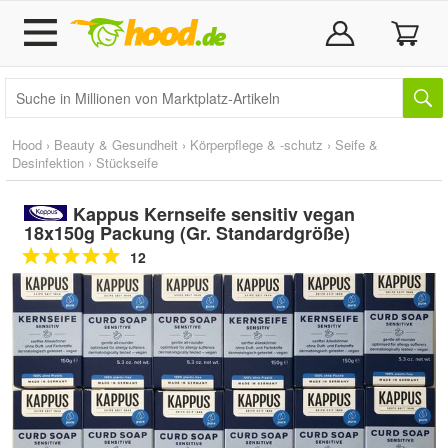
Hood
›
Beauty & Gesundheit
›
Körperpflege & -schutz
›
Seife &
Desinfektion
›
Stückseife
Kappus Kernseife sensitiv vegan
18x150g Packung (Gr. Standardgröße)
12