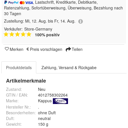
, Lastschrift, Kreditkarte, Debitkarte,
Ratenzahlung, Sofortüberweisung, Überweisung, Bezahlung nach
30 Tagen
Zustellung:
Mi, 12. Aug. bis Fr, 14. Aug.
Verkäufer:
Store-Germany
100% positiv
Merken
Preis vorschlagen
Teilen
Produktdetails
Zahlung, Versand & Rückgabe
Artikelmerkmale
Zustand:
Neu
GTIN / EAN:
4012758302264
Marke:
Kappus
Hersteller Nr.:
.
Besonderheiten
:
ohne Duft
Duft
:
neutral
Gewicht
:
150 g