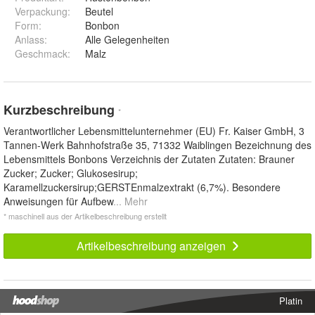
Verpackung
:
Beutel
Form
:
Bonbon
Anlass
:
Alle Gelegenheiten
Geschmack
:
Malz
Kurzbeschreibung
*
Verantwortlicher Lebensmittelunternehmer (EU) Fr. Kaiser GmbH, 3
Tannen-Werk Bahnhofstraße 35, 71332 Waiblingen Bezeichnung des
Lebensmittels Bonbons Verzeichnis der Zutaten Zutaten: Brauner
Zucker; Zucker; Glukosesirup;
Karamellzuckersirup;GERSTEnmalzextrakt (6,7%). Besondere
Anweisungen für Aufbew
... Mehr
* maschinell aus der Artikelbeschreibung erstellt
Artikelbeschreibung anzeigen
Platin