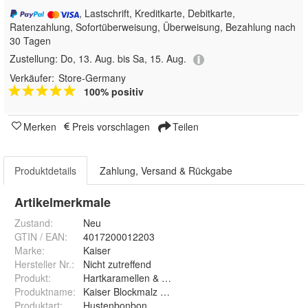
, Lastschrift, Kreditkarte, Debitkarte,
Ratenzahlung, Sofortüberweisung, Überweisung, Bezahlung nach
30 Tagen
Zustellung:
Do, 13. Aug. bis Sa, 15. Aug.
Verkäufer:
Store-Germany
100% positiv
Merken
Preis vorschlagen
Teilen
Produktdetails
Zahlung, Versand & Rückgabe
Artikelmerkmale
Zustand:
Neu
GTIN / EAN:
4017200012203
Marke:
Kaiser
Hersteller Nr.:
Nicht zutreffend
Produkt
:
Hartkaramellen & Hartbonbons
Produktname
:
Kaiser Blockmalz Caramellen
Produktart
:
Hustenbonbon