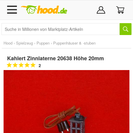
Hood
›
Spielzeug
›
Puppen
›
Puppenhäuser & -stuben
Kahlert Zinnlaterne 20638 Höhe 20mm
2