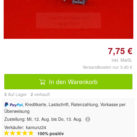
Doppelt antippen zum
vergrößern
7,75 €
inkl. MwSt.
Versandkosten nur 3,40 €
In den Warenkorb
3
Auf Lager
2
 verkauft
, Kreditkarte, Lastschrift, Ratenzahlung, Vorkasse per
Überweisung
Zustellung:
Mi, 12. Aug. bis Do, 13. Aug.
Verkäufer:
kamunz24
100% positiv