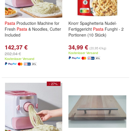
Pasta
Production Machine for
Knorr Spaghetteria Nudel-
Fresh
Pasta
& Noodles, Cutter
Fertiggericht
Pasta
Funghi - 2
Included
Portionen (10 Stück)
142,37 €
34,99 €
(20,95 €/kg)
Kostenloser Versand
202,04 €
Kostenloser Versand
- 27%