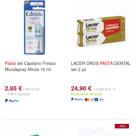
Pasta
del Capitano Fresco
LACER OROS
PASTA
DENTAL
Mundspray Minze 15 ml
set 2 pz
2,85 €
24,90 €
(190,00 €/l)
(12.450,00 € / l)
+ 4,95 € Versand
Kostenloser Versand
- 19%