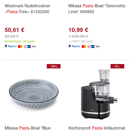
Westmark Nudeltrockner
Mikasa
Pasta
-Bowl "Geometric
»
Pasta
-Tree« 61332260
Lime" 900892
50,61 €
10,99 €
52,99 €
1.599,00 €
Kostenloser Versand
+ 3,95 € Versand
- 99%
- 9%
Mikasa
Pasta
-Bowl "Blue
Küchenprofi
Pasta
-Vollautomat