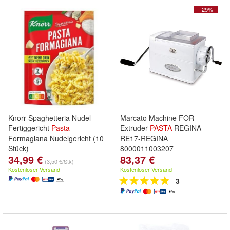
- 29%
Knorr Spaghetteria Nudel-
Marcato Machine FOR
Fertiggericht
Pasta
Extruder
PASTA
REGINA
Formagiana Nudelgericht (10
RE17-REGINA
Stück)
8000011003207
34,99 €
83,37 €
(3,50 €/Stk)
Kostenloser Versand
Kostenloser Versand
3