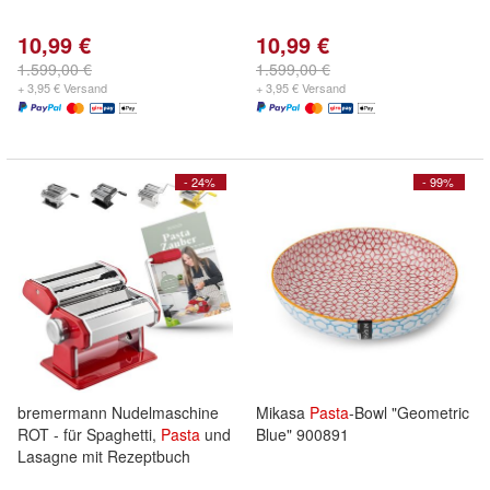
10,99 €
10,99 €
1.599,00 €
1.599,00 €
+ 3,95 € Versand
+ 3,95 € Versand
- 24%
- 99%
bremermann Nudelmaschine
Mikasa
Pasta
-Bowl "Geometric
ROT - für Spaghetti,
Pasta
und
Blue" 900891
Lasagne mit Rezeptbuch