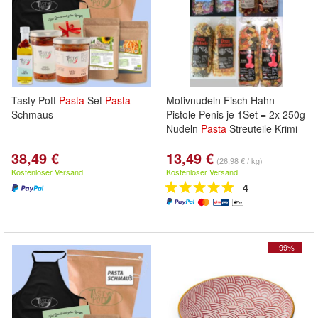
Tasty Pott
Pasta
Set
Pasta
Motivnudeln Fisch Hahn
Schmaus
Pistole Penis je 1Set = 2x 250g
Nudeln
Pasta
Streuteile Krimi
38,49 €
13,49 €
(26,98 € / kg)
Kostenloser Versand
Kostenloser Versand
4
- 99%