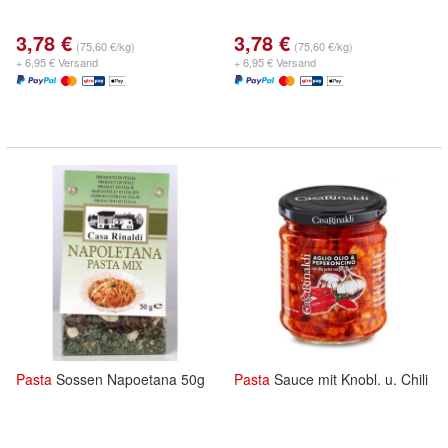
3,78 €
3,78 €
(75,60 €/kg)
(75,60 €/kg)
+ 6,95 € Versand
+ 6,95 € Versand
Pasta
Sossen Napoetana 50g
Pasta
Sauce mit Knobl. u. Chili