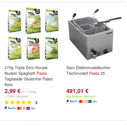
270g Triple Zero Konjak
Saro Elektronudelkocher
Nudeln Spaghetti
Pasta
Tischmodell
Pasta
25
Tagliatelle Glutenfrei Paleo
Keto
2,99 €
491,01 €
(1,11 €/kg)
+ 5,49 € Versand
Kostenloser Versand
3