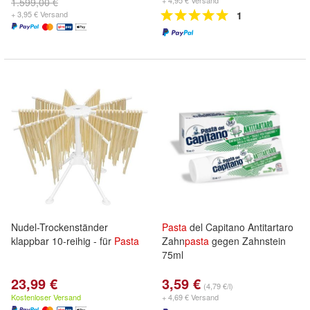
+ 4,95 € Versand
1.599,00 €
+ 3,95 € Versand
1
Nudel-Trockenständer
Pasta
del Capitano Antitartaro
klappbar 10-reihig - für
Pasta
Zahn
pasta
gegen Zahnstein
75ml
23,99 €
3,59 €
(4,79 €/l)
Kostenloser Versand
+ 4,69 € Versand