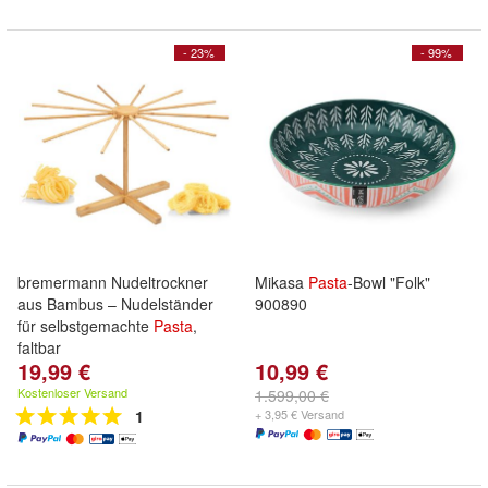
- 23%
- 99%
bremermann Nudeltrockner
Mikasa
Pasta
-Bowl "Folk"
aus Bambus – Nudelständer
900890
für selbstgemachte
Pasta
,
faltbar
19,99 €
10,99 €
Kostenloser Versand
1.599,00 €
1
+ 3,95 € Versand