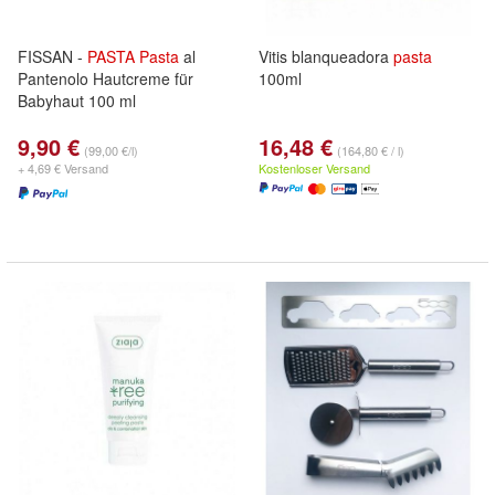
FISSAN -
PASTA
Pasta
al
Vitis blanqueadora
pasta
Pantenolo Hautcreme für
100ml
Babyhaut 100 ml
9,90 €
16,48 €
(99,00 €/l)
(164,80 € / l)
+ 4,69 € Versand
Kostenloser Versand