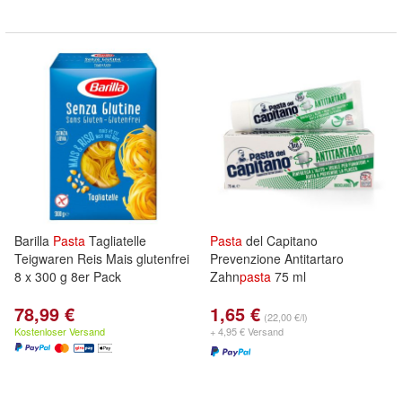
Barilla
Pasta
Tagliatelle
Pasta
del Capitano
Teigwaren Reis Mais glutenfrei
Prevenzione Antitartaro
8 x 300 g 8er Pack
Zahn
pasta
75 ml
78,99 €
1,65 €
(22,00 €/l)
Kostenloser Versand
+ 4,95 € Versand