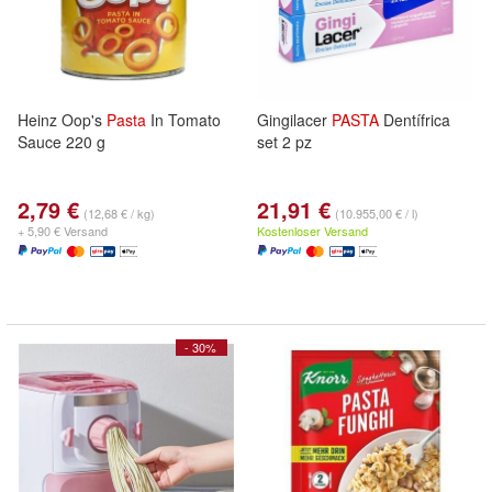
Heinz Oop's
Pasta
In Tomato
Gingilacer
PASTA
Dentífrica
Sauce 220 g
set 2 pz
2,79 €
21,91 €
(12,68 € / kg)
(10.955,00 € / l)
+ 5,90 € Versand
Kostenloser Versand
- 30%