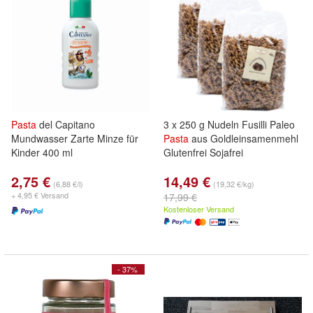
Pasta
del Capitano
3 x 250 g Nudeln Fusilli Paleo
Mundwasser Zarte Minze für
Pasta
aus Goldleinsamenmehl
Kinder 400 ml
Glutenfrei Sojafrei
2,75 €
14,49 €
(6,88 €/l)
(19,32 €/kg)
+ 4,95 € Versand
17,99 €
Kostenloser Versand
- 37%