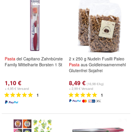
Pasta
del Capitano Zahnbürste
2 x 250 g Nudeln Fusilli Paleo
Family Mittelharte Borsten 1 St
Pasta
aus Goldleinsamenmehl
Glutenfrei Sojafrei
1,10 €
8,49 €
(16,98 €/kg)
+ 4,95 € Versand
+ 2,99 € Versand
1
1