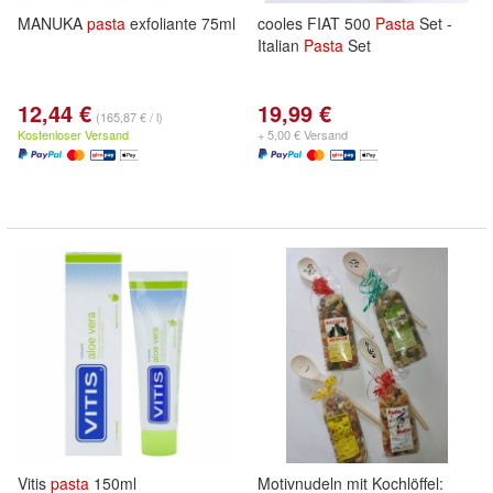
MANUKA
pasta
exfoliante 75ml
cooles FIAT 500
Pasta
Set -
Italian
Pasta
Set
12,44 €
19,99 €
(165,87 € / l)
Kostenloser Versand
+ 5,00 € Versand
Vitis
pasta
150ml
Motivnudeln mit Kochlöffel: