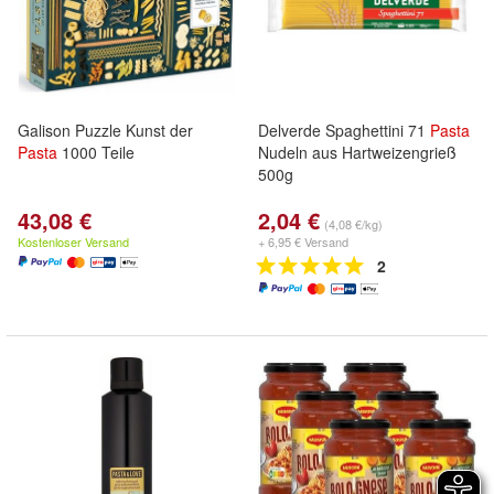
Galison Puzzle Kunst der
Delverde Spaghettini 71
Pasta
Pasta
1000 Teile
Nudeln aus Hartweizengrieß
500g
43,08 €
2,04 €
(4,08 €/kg)
Kostenloser Versand
+ 6,95 € Versand
2