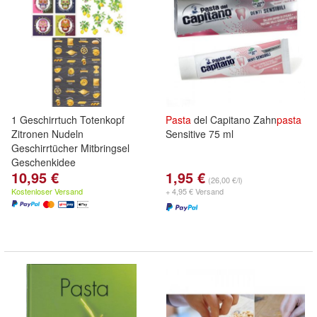
1 Geschirrtuch Totenkopf
Pasta
del Capitano Zahn
pasta
Zitronen Nudeln
Sensitive 75 ml
Geschirrtücher Mitbringsel
Geschenkidee
10,95 €
1,95 €
(26,00 €/l)
Kostenloser Versand
+ 4,95 € Versand