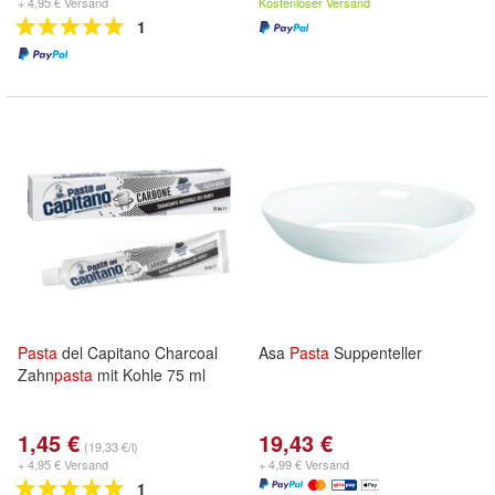
+ 4,95 € Versand
Kostenloser Versand
1
Pasta
del Capitano Charcoal
Asa
Pasta
Suppenteller
Zahn
pasta
mit Kohle 75 ml
1,45 €
19,43 €
(19,33 €/l)
+ 4,95 € Versand
+ 4,99 € Versand
1