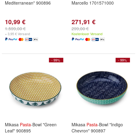
Mediterranean" 900896
Marcello 1701571000
10,99 €
271,91 €
1.599,00 €
299,00 €
+ 3,95 € Versand
Kostenloser Versand
- 99%
- 99%
Mikasa
Pasta
-Bowl "Green
Mikasa
Pasta
-Bowl "Indigo
Leaf" 900895
Chevron" 900897