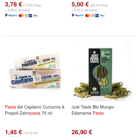
3,78 €
5,00 €
(75,60 €/kg)
(26,32 €/kg)
+ 6,95 € Versand
+ 6,95 € Versand
Pasta
del Capitano Curcuma &
Just Taste Bio Mungo-
Propoli Zahn
pasta
75 ml
Edamame
Pasta
1,45 €
26,90 €
(19,33 €/l)