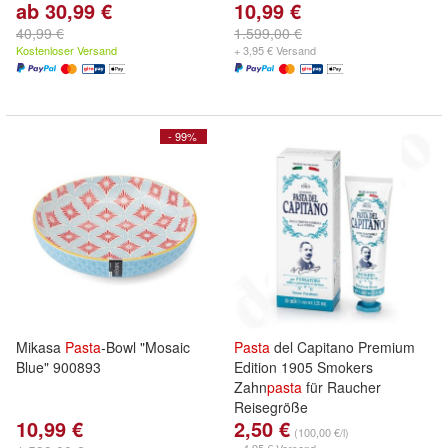
ab 30,99 €
10,99 €
40,99 €
1.599,00 €
Kostenloser Versand
+ 3,95 € Versand
- 99%
Mikasa
Pasta
-Bowl "Mosaic
Pasta
del Capitano Premium
Blue" 900893
Edition 1905 Smokers
Zahn
pasta
für Raucher
Reisegröße
10,99 €
2,50 €
(100,00 €/l)