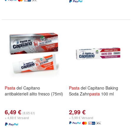
Pasta
del Capitano
Pasta
del Capitano Baking
antibakteriell alito fresco (75ml)
Soda Zahn
pasta
100 ml
6,49 €
2,99 €
(8,65 €/l)
+ 4,69 € Versand
+ 5,99 € Versand