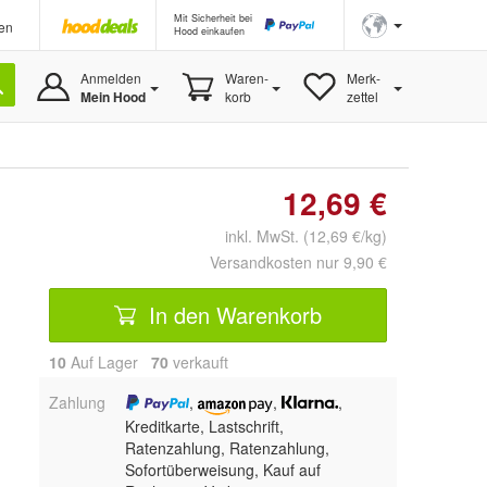
Mit Sicherheit bei
en
Hood einkaufen
Anmelden
Waren-
Merk-
Mein Hood
korb
zettel
12,69 €
inkl. MwSt. (12,69 €/kg)
Versandkosten nur 9,90 €
In den Warenkorb
10
Auf Lager
70
 verkauft
Zahlung
,
,
,
Kreditkarte, Lastschrift,
Ratenzahlung,
Ratenzahlung,
Sofortüberweisung,
Kauf auf