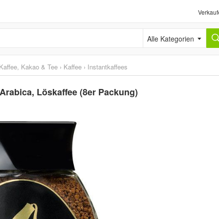
Verkauf
Alle Kategorien
Kaffee, Kakao & Tee
›
Kaffee
›
Instantkaffees
 Arabica, Löskaffee (8er Packung)