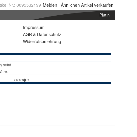
tikel Nr.:
0095532199
Melden
|
Ähnlichen
Artikel verkaufen
Platin
Impressum
AGB
&
Datenschutz
Widerrufsbelehrung