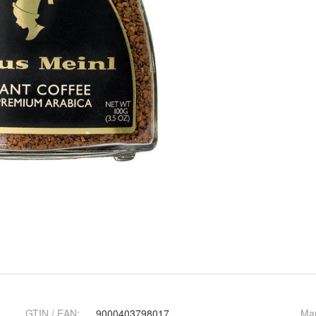
GTIN / EAN:
9000403798017
Ma