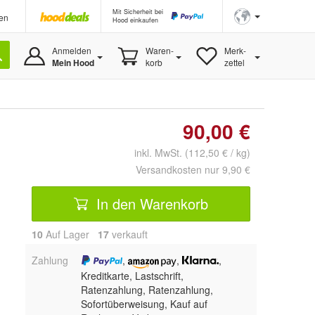
Mit Sicherheit bei
en
Hood einkaufen
Anmelden
Waren-
Merk-
Mein Hood
korb
zettel
90,00 €
inkl. MwSt. (112,50 € / kg)
Versandkosten nur 9,90 €
In den Warenkorb
10
Auf Lager
17
 verkauft
Zahlung
,
,
,
Kreditkarte, Lastschrift,
Ratenzahlung,
Ratenzahlung,
Sofortüberweisung,
Kauf auf