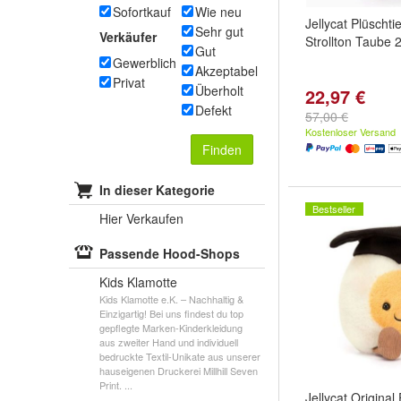
Sofortkauf
Wie neu
Jellycat Plüscht
Sehr gut
Verkäufer
Strollton Taube 
Gut
Gewerblich
Akzeptabel
Privat
Überholt
22,97 €
Defekt
57,00 €
Kostenloser Versand
Finden
In dieser Kategorie
Bestseller
Hier Verkaufen
Passende Hood-Shops
Kids Klamotte
Kids Klamotte e.K. – Nachhaltig &
Einzigartig! Bei uns findest du top
gepflegte Marken-Kinderkleidung
aus zweiter Hand und individuell
bedruckte Textil-Unikate aus unserer
hauseigenen Druckerei Millhill Seven
Print. ...
Jellycat Original 