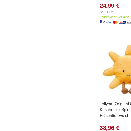
24,99 €
39,99 €
Kostenloser Versand
Jellycat Origina
Kuscheltier Spie
Plüschtier weic
38,96 €