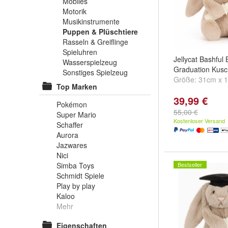
Mobiles
Motorik
Musikinstrumente
Puppen & Plüschtiere
Rasseln & Greiflinge
Spieluhren
Jellycat Bashful
Wasserspielzeug
Graduation Kusc
Sonstiges Spielzeug
Größe:
31cm x 
Top Marken
39,99 €
Pokémon
55,00 €
Super Mario
Kostenloser Versand
Schaffer
Aurora
Jazwares
Nici
Simba Toys
Bestseller
Schmidt Spiele
Play by play
Kaloo
Mehr
Eigenschaften