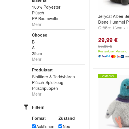
Material
100% Polyester
Plüsch
Jellycat Albee B
PP Baumwolle
Biene Hummel Pl
Mehr
Größe:
16cm x 
Choose
29,99 €
B
55,00 €
A
Kostenloser Versand
25cm
Mehr
Produktart
Bestseller
Stofftiere & Teddybären
Plüsch-Spielzeug
Plüschpuppen
Mehr
Filtern
Format
Zustand
Auktionen
Neu