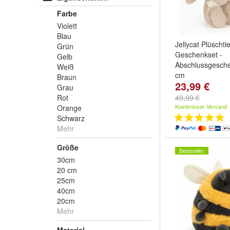
Farbe
Violett
Blau
Jellycat Plüschtie
Grün
Geschenkset -
Gelb
Abschlussgesche
Weiß
cm
Braun
23,99 €
Grau
Rot
49,99 €
Kostenloser Versand
Orange
Schwarz
Mehr
Größe
Bestseller
30cm
20 cm
25cm
40cm
20cm
Mehr