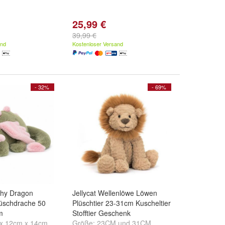
25,99 €
39,99 €
and
Kostenloser Versand
- 32%
- 69%
chy Dragon
Jellycat Wellenlöwe Löwen
lüschdrache 50
Plüschtier 23-31cm Kuscheltier
m
Stofftier Geschenk
x 12cm x 14cm
Größe:
23CM
und
31CM