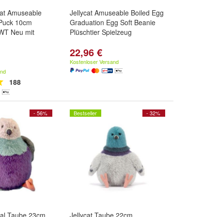
ycat Amuseable
Jellycat Amuseable Boiled Egg
Puck 10cm
Graduation Egg Soft Beanie
NWT Neu mit
Plüschtier Spielzeug
22,96 €
Kostenloser Versand
and
188
- 56%
Bestseller
- 32%
inal Taube 23cm
Jellycat Taube 22cm