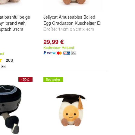
cat bashful beige
Jellycat Amuseables Boiled
ay" brand with
Egg Graduation Kuscheltier Ei
sptach 31cm
Größe:
14cm x 9cm x 4cm
29,99 €
Kostenloser Versand
and
203
- 50%
Bestseller