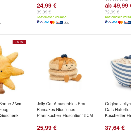
24,99 €
ab 49,99 
und
66cm x 1
39,99 €
72,99 €
Kostenloser Versand
Kostenloser Vers
- 60%
l Sonne 36cm
Jelly Cat Amuseables Fran
Original Jell
lzeug
Pancakes Niedliches
Oats Haferflo
h Geschenk
Pfannkuchen-Pluschtier 15CM
Kuscheltier Pl
25,99 €
37,64 €