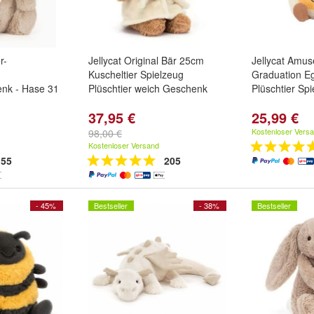
r-
Jellycat Original Bär 25cm
Jellycat Amus
Kuscheltier Spielzeug
Graduation Eg
nk - Hase 31
Plüschtier weich Geschenk
Plüschtier Sp
37,95 €
25,99 €
Kostenloser Vers
98,00 €
Kostenloser Versand
55
205
- 45%
Bestseller
- 38%
Bestseller