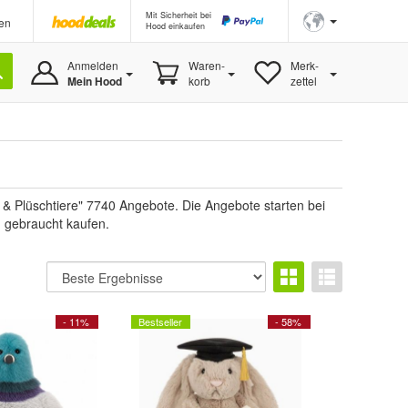
Mit Sicherheit bei
en
Hood einkaufen
Anmelden
Waren-
Merk-
Mein Hood
korb
zettel
 & Plüschtiere" 7740 Angebote. Die Angebote starten bei
u gebraucht kaufen.
- 11%
Bestseller
- 58%