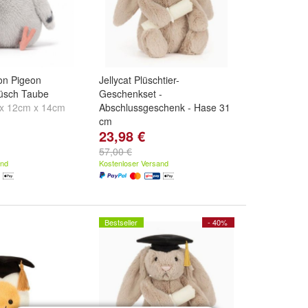
ton Pigeon
Jellycat Plüschtier-
lüsch Taube
Geschenkset -
x 12cm x 14cm
Abschlussgeschenk - Hase 31
cm
23,98 €
57,00 €
and
Kostenloser Versand
Bestseller
- 40%