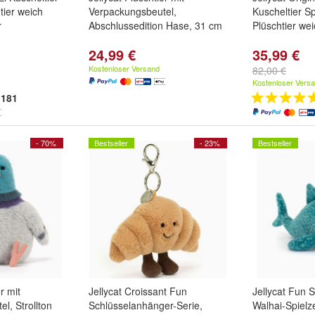
tier weich
Verpackungsbeutel,
Kuscheltier S
r
Abschlussedition Hase, 31 cm
Plüschtier we
24,99 €
35,99 €
Kostenloser Versand
82,00 €
Kostenloser Vers
181
- 70%
Bestseller
- 23%
Bestseller
r mit
Jellycat Croissant Fun
Jellycat Fun S
l, Strollton
Schlüsselanhänger-Serie,
Walhai-Spiel