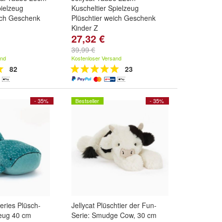
pielzeug
Kuscheltier Spielzeug
ich Geschenk
Plüschtier weich Geschenk
Kinder Z
27,32 €
39,99 €
and
Kostenloser Versand
82
23
- 35%
Bestseller
- 35%
eries Plüsch-
Jellycat Plüschtier der Fun-
zeug 40 cm
Serie: Smudge Cow, 30 cm