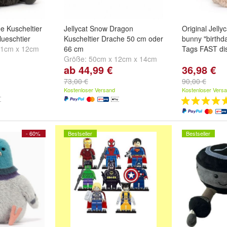
ee Kuscheltier
Jellycat Snow Dragon
Original Jelly
ueschtier
Kuscheltier Drache 50 cm oder
bunny "birthd
11cm x 12cm
66 cm
Tags FAST di
Größe:
50cm x 12cm x 14cm
ab 44,99 €
36,98 €
und
66cm x 19cm x 20cm
73,00 €
90,00 €
Kostenloser Versand
Kostenloser Vers
- 60%
Bestseller
Bestseller