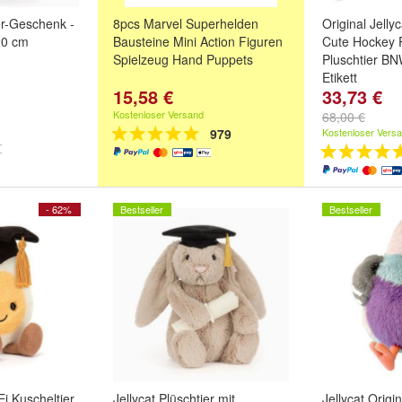
ier-Geschenk -
8pcs Marvel Superhelden
Original Jell
20 cm
Bausteine Mini Action Figuren
Cute Hockey 
Spielzeug Hand Puppets
Pluschtier B
Etikett
15,58 €
33,73 €
Kostenloser Versand
68,00 €
979
Kostenloser Vers
- 62%
Bestseller
Bestseller
Ei Kuscheltier
Jellycat Plüschtier mit
Jellycat Orig