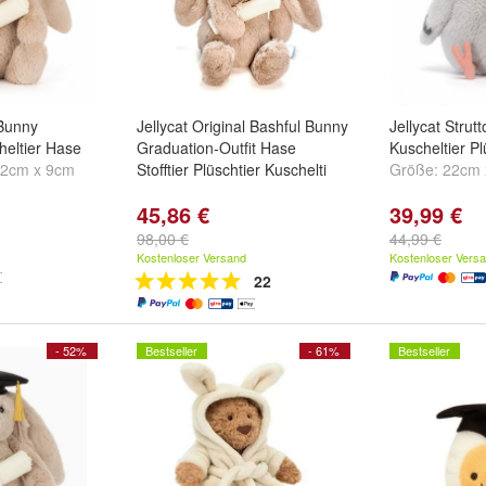
 Bunny
Jellycat Original Bashful Bunny
Jellycat Strut
heltier Hase
Graduation-Outfit Hase
Kuscheltier P
12cm x 9cm
Stofftier Plüschtier Kuschelti
Größe:
22cm 
45,86 €
39,99 €
98,00 €
44,99 €
Kostenloser Versand
Kostenloser Vers
22
- 52%
Bestseller
- 61%
Bestseller