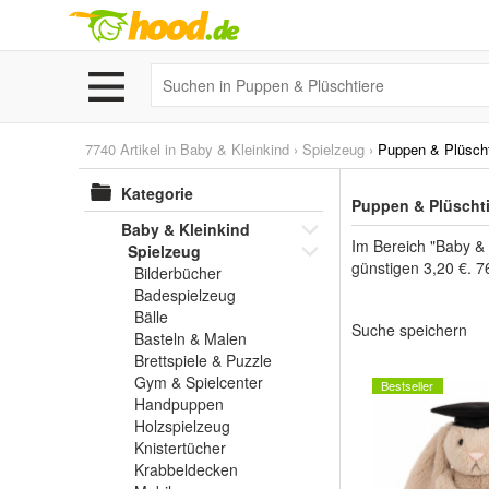
7740 Artikel in
Baby & Kleinkind
›
Spielzeug
›
Puppen & Plüscht
Kategorie
Puppen & Plüschti
Baby & Kleinkind
Im Bereich "Baby & 
Spielzeug
günstigen 3,20 €. 7
Bilderbücher
Badespielzeug
Bälle
Suche speichern
Basteln & Malen
Brettspiele & Puzzle
Gym & Spielcenter
Bestseller
Handpuppen
Holzspielzeug
Knistertücher
Krabbeldecken