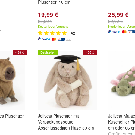
Plüschtier, 10 cm
19,99 €
25,99 €
25,99 €
39,99 €
Kostenloser Versand
Kostenloser Vers
42
- 38%
Bestseller
- 38%
es Plüschtier
Jellycat Plüschtier mit
Jellycat Mala
Verpackungsbeutel,
Kuscheltier P
Abschlussedition Hase 30 cm
cm oder 66 c
Größe:
50cm 