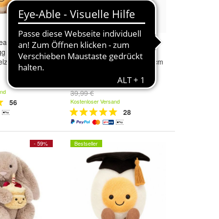
eable Boiled Egg
Jellycat Plüschtier mit
g Soft Beanie
Verpackungsbeutel,
ielzeug
Abschlussedition Hase, 31 cm
23,99 €
and
39,99 €
56
Kostenloser Versand
28
- 59%
Bestseller