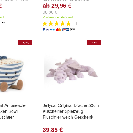
€
ab 29,96 €
9cm x 20cm
98,00 €
and
Kostenloser Versand
1
- 62%
- 48%
ycat Amuseable
Jellycat Original Drache 50cm
cken Bowl
Kuscheltier Spielzeug
üschtier
Plüschtier weich Geschenk
39,85 €