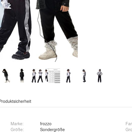
Produktsicherheit
Marke:
frozzo
Fa
Größe
:
Sondergröße
Gr