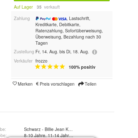
Auf Lager
35
 verkauft
Zahlung
, Lastschrift,
Kreditkarte, Debitkarte,
Ratenzahlung, Sofortüberweisung,
Überweisung, Bezahlung nach 30
Tagen
Zustellung
Fr, 14. Aug. bis Di, 18. Aug.
Verkäufer
frozzo
100% positiv
Merken
Preis vorschlagen
Teilen
rbe
:
Schwarz - Billie Jean Kostume und Silber - 8
obe
: