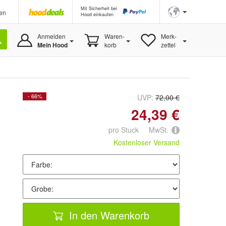
Mit Sicherheit bei
en
Hood einkaufen
Anmelden
Waren-
Merk-
Mein Hood
korb
zettel
- 66%
UVP:
72,00 €
24,39 €
pro Stuck MwSt.
Kostenloser Versand
In den Warenkorb