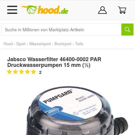
Hood
›
Sport
›
Wassersport
›
Bootsport
›
Teile
Jabsco Wasserfilter 46400-0002 PAR
Druckwasserpumpen 15 mm (½)
2