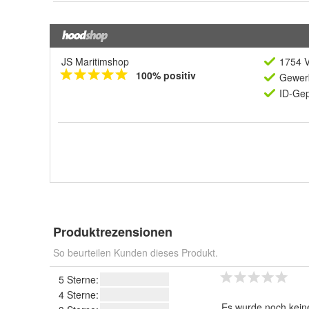
JS Maritimshop
1754 V
100% positiv
Gewerb
ID-Gep
Produktrezensionen
So beurteilen Kunden dieses Produkt.
5 Sterne:
4 Sterne:
Es wurde noch kein