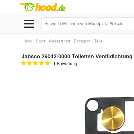
Hood
›
Sport
›
Wassersport
›
Bootsport
›
Teile
Jabsco 29042-0000 Toiletten Ventildichtun
1
Bewertung