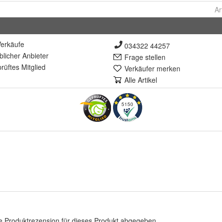
Ar
erkäufe
034322 44257
lich
er Anbieter
Frage stellen
rüft
es Mitglied
Verkäufer merken
Alle Artikel
5150
e Produktrezension für dieses Produkt abgegeben.