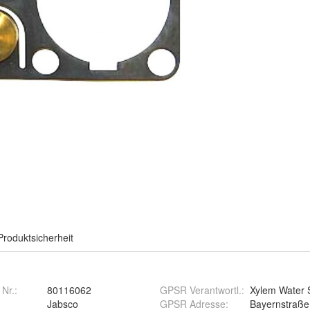
Produktsicherheit
 Nr.:
80116062
GPSR Verantwortl.
:
Xylem Water 
Jabsco
GPSR Adresse
:
Bayernstraße