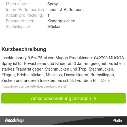
Materialform
:
Spray
Innen-/Außenbereich
:
Innen- & Außenbereich
Anzahl pro Packung
:
1
Besonderheiten
:
Kindergesichert
Schädlingsart
:
Mücken
Kurzbeschreibung
*
Insektenspray 9,5% 75ml von Mugga Produktcode: 042790 MUGGA
Spray ist für Erwachsene und Kinder ab 3 Jahren geeignet. Es ist ein
starkes Präparat gegen Stechmücken und Trop. Stechmücken,
Fliegen, Kriebelmücken, Moskitos, Dasselfliegen, Bremsfliegen,
Zecken und anderen Insekten. Es schützt vor dem Bi
... Mehr
* maschinell aus der Artikelbeschreibung erstellt
Artikelbeschreibung anzeigen
Platin