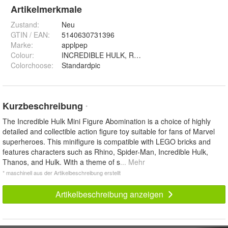
Artikelmerkmale
Zustand:
Neu
GTIN / EAN:
5140630731396
Marke:
applpep
Colour
:
INCREDIBLE HULK, RED HULK, VENOM/CARNAGE
Colorchoose
:
Standardpic
Kurzbeschreibung
*
The Incredible Hulk Mini Figure Abomination is a choice of highly
detailed and collectible action figure toy suitable for fans of Marvel
superheroes. This minifigure is compatible with LEGO bricks and
features characters such as Rhino, Spider-Man, Incredible Hulk,
Thanos, and Hulk. With a theme of s
... Mehr
* maschinell aus der Artikelbeschreibung erstellt
Artikelbeschreibung anzeigen