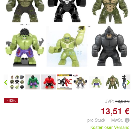
Doppelt antippen zum
vergrößern
- 83%
UVP:
78,00 €
13,51 €
pro Stuck MwSt.
Kostenloser Versand