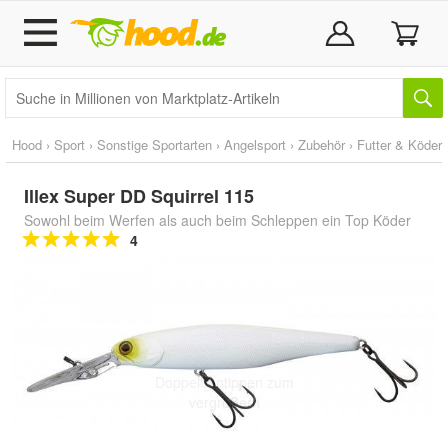
Hood
›
Sport
›
Sonstige Sportarten
›
Angelsport
›
Zubehör
›
Futter & Köder
Illex Super DD Squirrel 115
Sowohl beim Werfen als auch beim Schleppen ein Top Köder
4
Doppelt antippen zum
vergrößern