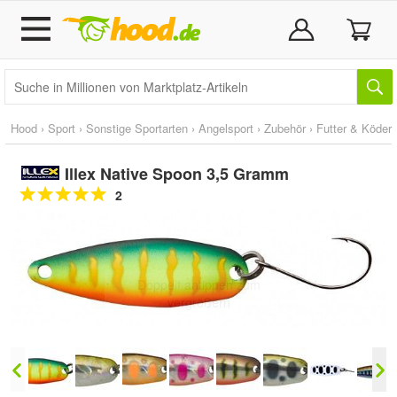
Hood
›
Sport
›
Sonstige Sportarten
›
Angelsport
›
Zubehör
›
Futter & Köder
Illex Native Spoon 3,5 Gramm
2
Doppelt antippen zum
vergrößern