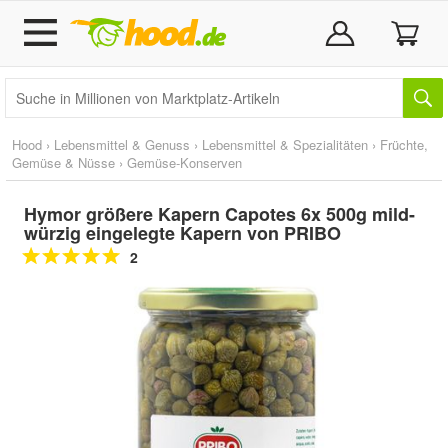
Hood
›
Lebensmittel & Genuss
›
Lebensmittel & Spezialitäten
›
Früchte,
Gemüse & Nüsse
›
Gemüse-Konserven
Hymor größere Kapern Capotes 6x 500g mild-
würzig eingelegte Kapern von PRIBO
2