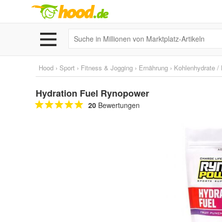
Hood
›
Sport
›
Fitness & Jogging
›
Ernährung
›
Kohlenhydrate /
Hydration Fuel Rynopower
20
Bewertungen