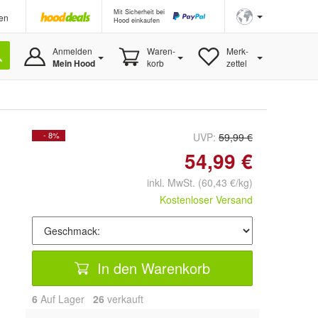
Mit Sicherheit bei
en
Hood einkaufen
Anmelden
Waren-
Merk-
Mein Hood
korb
zettel
- 8%
UVP:
59,99 €
54,99 €
inkl. MwSt.
(60,43 €/kg)
Kostenloser Versand
In den Warenkorb
6
Auf Lager
26
 verkauft