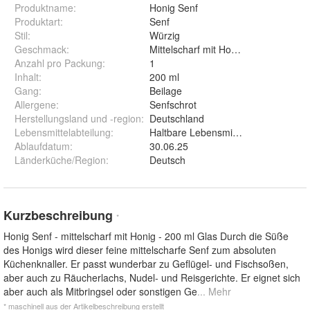
Produktname
:
Honig Senf
Produktart
:
Senf
Stil
:
Würzig
Geschmack
:
Mittelscharf mit Honig
Anzahl pro Packung
:
1
Inhalt
:
200 ml
Gang
:
Beilage
Allergene
:
Senfschrot
Herstellungsland und -region
:
Deutschland
Lebensmittelabteilung
:
Haltbare Lebensmittel
Ablaufdatum
:
30.06.25
Länderküche/Region
:
Deutsch
Kurzbeschreibung
*
Honig Senf - mittelscharf mit Honig - 200 ml Glas Durch die Süße
des Honigs wird dieser feine mittelscharfe Senf zum absoluten
Küchenknaller. Er passt wunderbar zu Geflügel- und Fischsoßen,
aber auch zu Räucherlachs, Nudel- und Reisgerichte. Er eignet sich
aber auch als Mitbringsel oder sonstigen Ge
... Mehr
* maschinell aus der Artikelbeschreibung erstellt