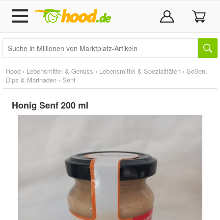
Hood
›
Lebensmittel & Genuss
›
Lebensmittel & Spezialitäten
›
Soßen,
Dips & Marinaden
›
Senf
Honig Senf 200 ml