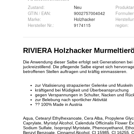
Zustand:
Neu
Produktar
GTIN / EAN:
9002757004042
Formulie
Marke:
Holzhacker
Herstellu
Hersteller Nr.:
9174115
region
: