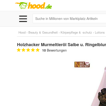
Hood
›
Beauty & Gesundheit
›
Körperpflege & -schutz
›
Lotions
Holzhacker Murmeltieröl Salbe u. Ringelbl
10
Bewertungen