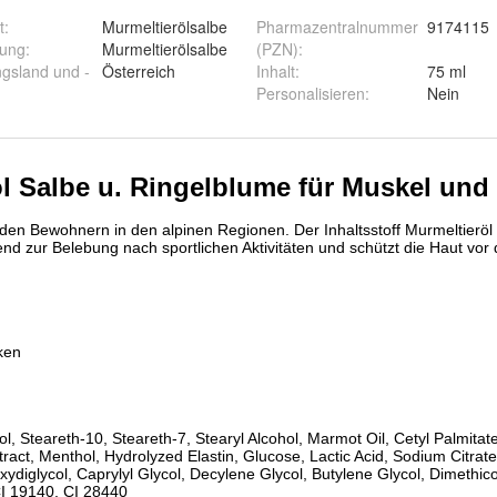
t
:
Murmeltierölsalbe
Pharmazentralnummer
9174115
rung
:
Murmeltierölsalbe
(PZN)
:
ngsland und -
Österreich
Inhalt
:
75 ml
Personalisieren
:
Nein