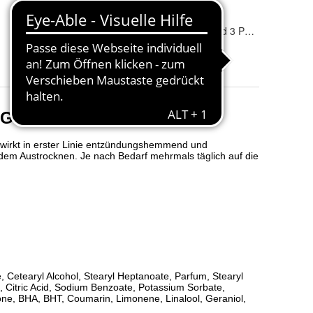
Dosierung
:
3 ml
2 Stückzahlen
:
1 Packung und 3 Packungen