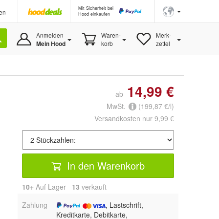
Mit Sicherheit bei
en
Hood einkaufen
Anmelden
Waren-
Merk-
Mein Hood
korb
zettel
14,99 €
ab
MwSt.
(199,87 €/l)
Versandkosten nur 9,99 €
In den Warenkorb
10+
Auf Lager
13
 verkauft
Zahlung
, Lastschrift,
Kreditkarte, Debitkarte,