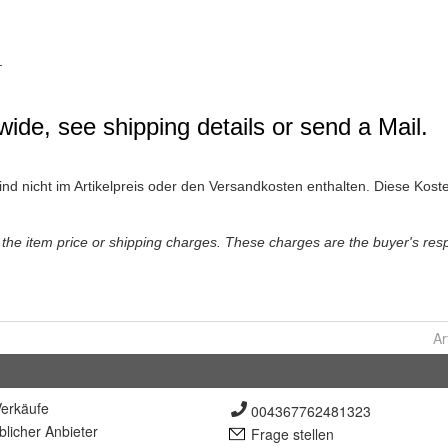
Ar
erkäufe
004367762481323
lich
er Anbieter
Frage stellen