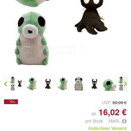
Doppelt antippen zum
vergrößern
- 73%
UVP:
60,00 €
16,02 €
ab
pro Stuck MwSt.
Kostenloser Versand