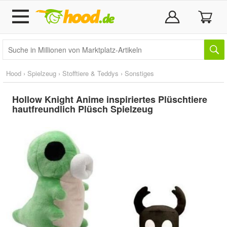
Hood
›
Spielzeug
›
Stofftiere & Teddys
›
Sonstiges
Hollow Knight Anime inspiriertes Plüschtiere
hautfreundlich Plüsch Spielzeug