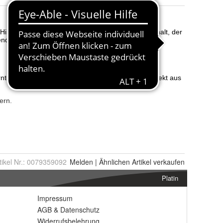
tikel Nr.:
0079359092
Melden
|
Ähnlichen
Artikel verkaufen
Platin
Impressum
AGB
&
Datenschutz
Widerrufsbelehrung