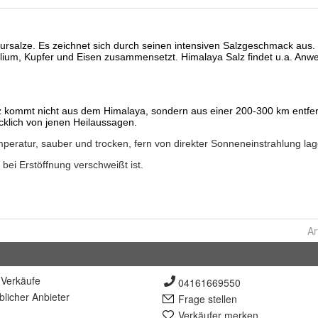
Ar
Verkäufe
04161669550
lich
er Anbieter
Frage stellen
Verkäufer merken