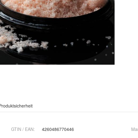
Produktsicherheit
GTIN / EAN:
4260486770446
Ma