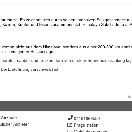
Ar
Verkäufe
04161669550
lich
er Anbieter
Frage stellen
Verkäufer merken