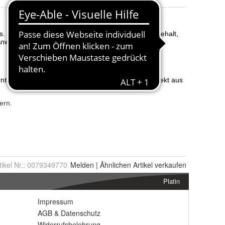
tikel Nr.:
0079349770
Melden
|
Ähnlichen
Artikel verkaufen
Platin
Impressum
AGB
&
Datenschutz
Widerrufsbelehrung