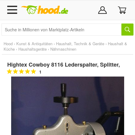
Hood
›
Kunst & Antiquitäten
›
Haushalt, Technik & Geräte
›
Haushalt &
Küche
›
Haushaltsgeräte
›
Nähmaschinen
Hightex Cowboy 8116 Lederspalter, Splitter,
1