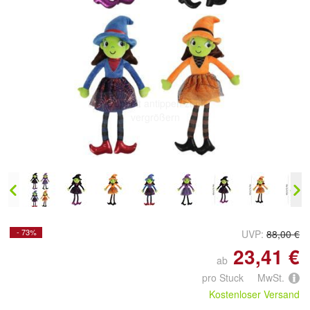
Doppelt antippen zum
vergrößern
- 73%
UVP:
88,00 €
23,41 €
ab
pro Stuck MwSt.
Kostenloser Versand