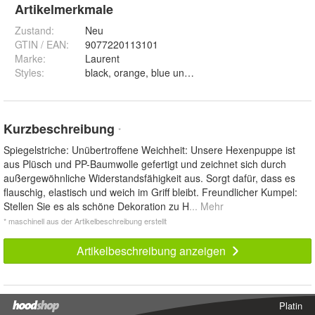
Artikelmerkmale
Zustand:
Neu
GTIN / EAN:
9077220113101
Marke:
Laurent
Styles
:
black, orange, blue und Purple
Kurzbeschreibung
*
Spiegelstriche: Unübertroffene Weichheit: Unsere Hexenpuppe ist
aus Plüsch und PP-Baumwolle gefertigt und zeichnet sich durch
außergewöhnliche Widerstandsfähigkeit aus. Sorgt dafür, dass es
flauschig, elastisch und weich im Griff bleibt. Freundlicher Kumpel:
Stellen Sie es als schöne Dekoration zu H
... Mehr
* maschinell aus der Artikelbeschreibung erstellt
Artikelbeschreibung anzeigen
Platin