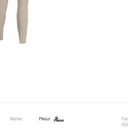
Marke:
Pikeur
Fa
Gr