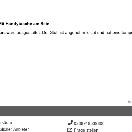
Ar
rkäufe
02389/ 9539800
lich
er Anbieter
Frage stellen