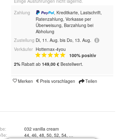
Einige Ausführungen nicht lagernd.
Zahlung
, Kreditkarte, Lastschrift,
Ratenzahlung, Vorkasse per
Überweisung, Barzahlung bei
Abholung
Zustellung
Di, 11. Aug. bis Do, 13. Aug.
Verkäufer
Hottemax-4you
100% positiv
2%
Rabatt ab
149,00 €
Bestellwert.
Merken
Preis vorschlagen
Teilen
rbe
:
032 vanilla cream
öße
:
44, 46, 48, 50, 52, 54, 94, 98 und 102