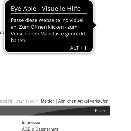
tikel Nr.:
0121176641
Melden
|
Ähnlichen
Artikel verkaufen
Platin
Impressum
AGB
&
Datenschutz