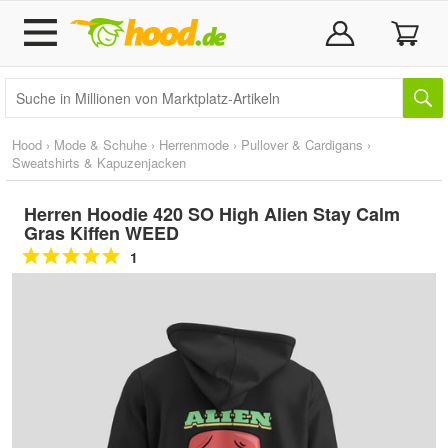
Hood
›
Mode & Schuhe
›
Herrenmode
›
Pullover & Cardigans
›
Sweatshirts & Kapuzenjacken
Herren Hoodie 420 SO High Alien Stay Calm
Gras Kiffen WEED
1