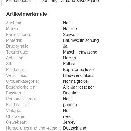
Produktdetails
Zahlung, Versand & Rückgabe
Artikelmerkmale
Zustand:
Neu
Marke:
Hattree
Farbrichtung
:
Schwarz
Material
:
Baumwollmischung
Druckgrafik
:
Ja
Textilpflege
:
Maschinenwäsche
Abteilung
:
Herren
Stil
:
Pullover
Produktart
:
Kapuzenpullover
Verschluss
:
Bindeverschluss
Größenkategorie
:
Normalgröße
Besonderheiten
:
Alle Jahreszeiten
Passform
:
Regular
Personalisieren
:
Nein
Produktlinie
:
gaming
Vintage
:
Nein
Charakter
:
nerd
Gewebeart
:
Jersey
Herstellungsland und -region
:
Deutschland