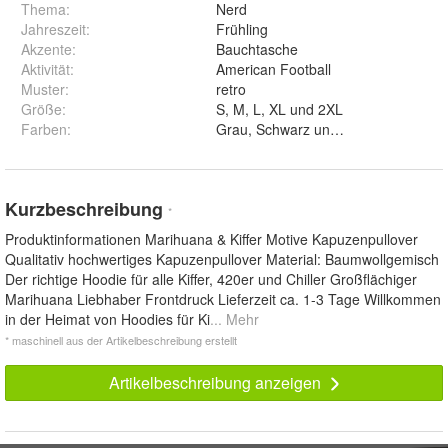
Thema
:
Nerd
Jahreszeit
:
Frühling
Akzente
:
Bauchtasche
Aktivität
:
American Football
Muster
:
retro
Größe
:
S, M, L, XL und 2XL
Farben
:
Grau, Schwarz und Weiß
Kurzbeschreibung
*
Produktinformationen Marihuana & Kiffer Motive Kapuzenpullover
Qualitativ hochwertiges Kapuzenpullover Material: Baumwollgemisch
Der richtige Hoodie für alle Kiffer, 420er und Chiller Großflächiger
Marihuana Liebhaber Frontdruck Lieferzeit ca. 1-3 Tage Willkommen
in der Heimat von Hoodies für Ki
... Mehr
* maschinell aus der Artikelbeschreibung erstellt
Artikelbeschreibung anzeigen