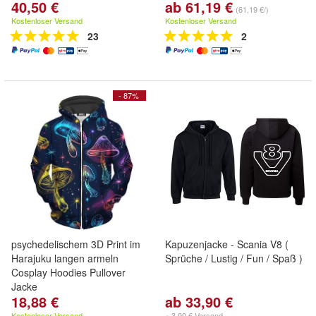
40,50 €
ab 61,19 €
(61,19 €/)
Kostenloser Versand
Kostenloser Versand
23
2
- 87%
psychedelischem 3D Print im
Kapuzenjacke - Scania V8 (
Harajuku langen armeln
Sprüche / Lustig / Fun / Spaß )
Cosplay Hoodies Pullover
Jacke
18,88 €
ab 33,90 €
Kostenloser Versand
+ 3,90 € Versand