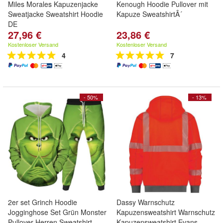
Miles Morales Kapuzenjacke
Kenough Hoodie Pullover mit
Sweatjacke Sweatshirt Hoodie
Kapuze SweatshirtÂ´
DE
27,96 €
23,86 €
Kostenloser Versand
Kostenloser Versand
4
7
- 50%
- 13%
2er set Grinch Hoodie
Dassy Warnschutz
Jogginghose Set Grün Monster
Kapuzensweatshirt Warnschutz
Pullover Herren Sweatshirt
Kapuzensweatshirt Evans