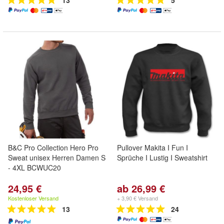
13
5
B&C Pro Collection Hero Pro
Pullover Makita I Fun I
Sweat unisex Herren Damen S
Sprüche I Lustig I Sweatshirt
- 4XL BCWUC20
24,95 €
ab 26,99 €
Kostenloser Versand
+ 3,90 € Versand
13
24