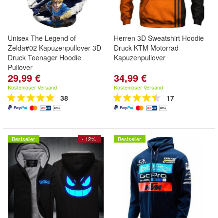
Unisex The Legend of
Herren 3D Sweatshirt Hoodie
Zelda#02 Kapuzenpullover 3D
Druck KTM Motorrad
Druck Teenager Hoodie
Kapuzenpullover
Pullover
29,99 €
34,99 €
Kostenloser Versand
Kostenloser Versand
38
17
Bestseller
- 12%
Bestseller