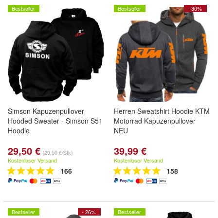
Bestseller
Bestseller
- 30%
Simson Kapuzenpullover
Herren Sweatshirt Hoodie KTM
Hooded Sweater - Simson S51
Motorrad Kapuzenpullover
Hoodie
NEU
29,50 €
39,99 €
(29,50 €/Stk)
Kostenloser Versand
Kostenloser Versand
166
158
Bestseller
- 26%
Bestseller