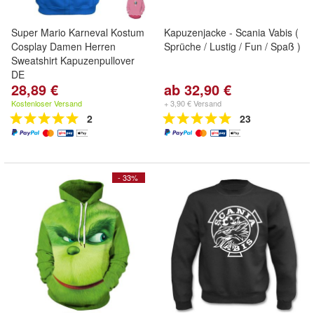
Super Mario Karneval Kostum
Kapuzenjacke - Scania Vabis (
Cosplay Damen Herren
Sprüche / Lustig / Fun / Spaß )
Sweatshirt Kapuzenpullover
DE
28,89 €
ab 32,90 €
Kostenloser Versand
+ 3,90 € Versand
2
23
- 33%