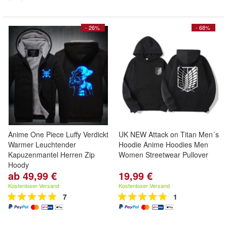
- 26%
- 68%
Anime One Piece Luffy Verdickt
UK NEW Attack on Titan Men´s
Warmer Leuchtender
Hoodie Anime Hoodies Men
Kapuzenmantel Herren Zip
Women Streetwear Pullover
Hoody
ab 49,99 €
19,99 €
Kostenloser Versand
Kostenloser Versand
7
1