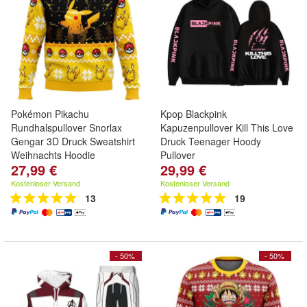
Pokémon Pikachu
Kpop Blackpink
Rundhalspullover Snorlax
Kapuzenpullover Kill This Love
Gengar 3D Druck Sweatshirt
Druck Teenager Hoody
Weihnachts Hoodie
Pullover
27,99 €
29,99 €
Kostenloser Versand
Kostenloser Versand
13
19
- 50%
- 50%