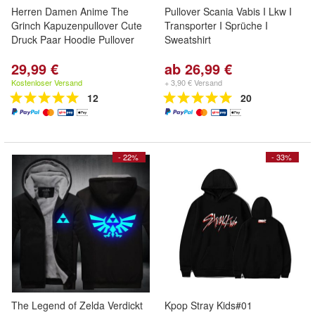
Herren Damen Anime The
Pullover Scania Vabis I Lkw I
Grinch Kapuzenpullover Cute
Transporter I Sprüche I
Druck Paar Hoodie Pullover
Sweatshirt
29,99 €
ab 26,99 €
Kostenloser Versand
+ 3,90 € Versand
12
20
- 22%
- 33%
The Legend of Zelda Verdickt
Kpop Stray Kids#01