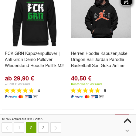
FCK GRN Kapuzenpullover |
Herren Hoodie Kapuzenjacke
Anti Grün Demo Pullover
Dragon Ball Jordan Parodie
Wiederstand Hoodie Politik M2
Basketball Son Goku Anime
ab 29,90 €
40,50 €
+ 3,90 € Versand
Kostenloser Versand
4
8
- 74%
18766 Artikel auf 391 Seiten
1
2
3