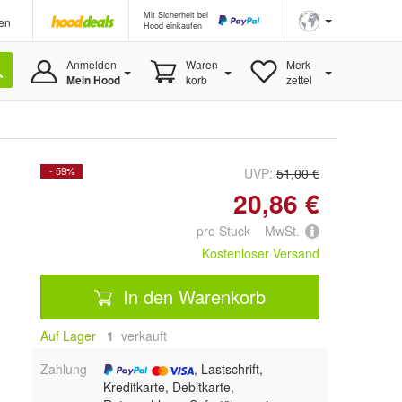
Mit Sicherheit bei
en
Hood einkaufen
Anmelden
Waren-
Merk-
Mein Hood
korb
zettel
- 59%
UVP:
51,00 €
20,86 €
pro Stuck MwSt.
Kostenloser Versand
In den Warenkorb
Auf Lager
1
 verkauft
Zahlung
, Lastschrift,
Kreditkarte, Debitkarte,