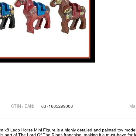
GTIN / EAN:
6371685299008
Ma