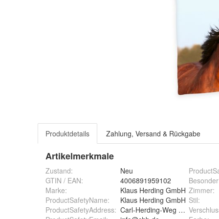
Produktdetails
Zahlung, Versand & Rückgabe
Artikelmerkmale
Zustand:
Neu
ProductS
GTIN / EAN:
4006891959102
Besonder
Marke:
Klaus Herding GmbH
Zimmer
:
ProductSafetyName
:
Klaus Herding GmbH
Stil
:
ProductSafetyAddress
:
Carl-Herding-Weg 5, D-46414 
Verschlus