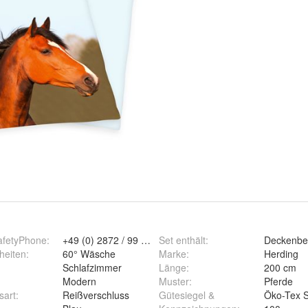
afetyPhone
:
+49 (0) 2872 / 99 58 – 200
Set enthält
:
Deckenbe
heiten
:
60° Wäsche
Marke
:
Herding
Schlafzimmer
Länge
:
200 cm
Modern
Muster
:
Pferde
Rhede
sart
:
Reißverschluss
Gütesiegel &
Öko-Tex 