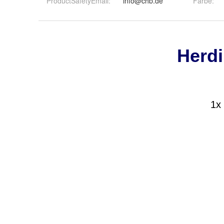
ProductSafetyEmail
:
info@chb.de
Farbe
: