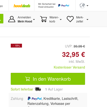
Mit Sicherheit bei
en
Hood einkaufen
Anmelden
Waren-
Merk-
Mein Hood
korb
zettel
- 18%
UVP:
39,95 €
32,95 €
inkl. MwSt.
Kostenloser Versand
In den Warenkorb
Sofort lieferbar
1
Auf Lager
Zahlung
, Kreditkarte, Lastschrift,
Ratenzahlung, Vorkasse per