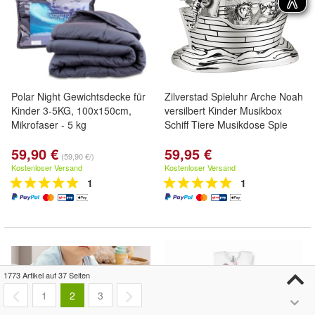
Polar Night Gewichtsdecke für
Zilverstad Spieluhr Arche Noah
Kinder 3-5KG, 100x150cm,
versilbert Kinder Musikbox
Mikrofaser - 5 kg
Schiff Tiere Musikdose Spie
59,90 €
59,95 €
(59,90 €/)
Kostenloser Versand
Kostenloser Versand
1
1
1773 Artikel auf 37 Seiten
1
2
3