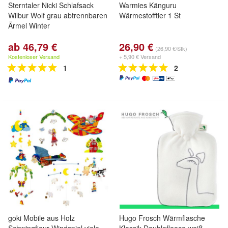
Sterntaler Nicki Schlafsack
Warmies Känguru
Wilbur Wolf grau abtrennbaren
Wärmestofftier 1 St
Ärmel Winter
ab 46,79 €
26,90 €
(26,90 €/Stk)
Kostenloser Versand
+ 5,90 € Versand
1
2
goki Mobile aus Holz
Hugo Frosch Wärmflasche