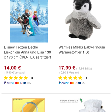
Disney Frozen Decke
Warmies MINIS Baby-Pinguin
Eiskönigin Anna und Elsa 130
Wärmestofftier 1 St
x 170 cm ÖKO-TEX zertifiziert
14,00 €
17,99 €
(17,99 €/Stk)
+ 5,90 € Versand
+ 5,90 € Versand
3
1