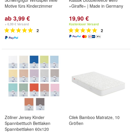
Schwingfigur Windspiel viele
Klassik Doublefleece weiß
Motive fürs Kinderzimmer
»Giraffe« | Made in Germany
ab 3,99 €
19,90 €
+ 6,99 € Versand
Kostenloser Versand
2
2
Zöllner Jersey Kinder
Cilek Bamboo Matratze, 10
Spannbetttuch Bettlaken
Größen
Spannbettlaken 60x120