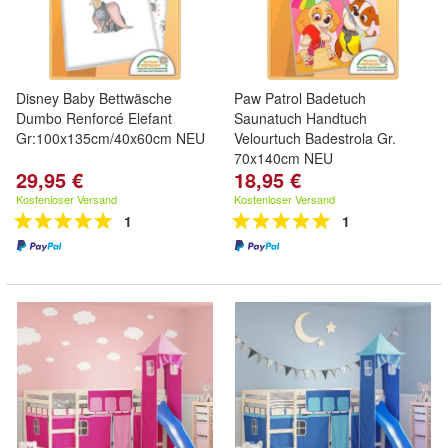
Disney Baby Bettwäsche
Paw Patrol Badetuch
Dumbo Renforcé Elefant
Saunatuch Handtuch
Gr:100x135cm/40x60cm NEU
Velourtuch Badestrola Gr.
70x140cm NEU
29,95 €
18,95 €
Kostenloser Versand
Kostenloser Versand
1
1