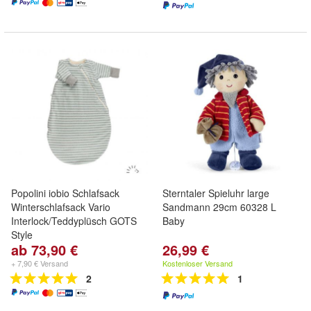
Popolini iobio Schlafsack
Sterntaler Spieluhr large
Winterschlafsack Vario
Sandmann 29cm 60328 L
Interlock/Teddyplüsch GOTS
Baby
Style
ab 73,90 €
26,99 €
+ 7,90 € Versand
Kostenloser Versand
2
1