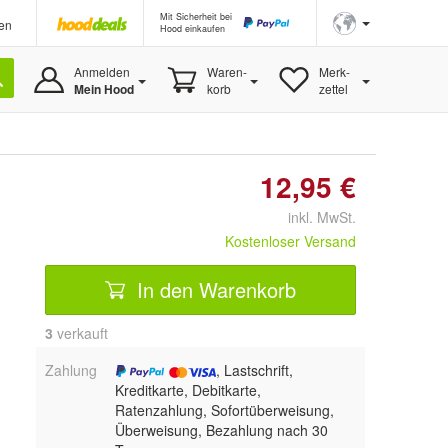
Mit Sicherheit bei
en
Hood einkaufen
Anmelden
Waren-
Merk-
Mein Hood
korb
zettel
12,95 €
inkl. MwSt.
Kostenloser Versand
In den Warenkorb
3
 verkauft
Zahlung
, Lastschrift,
Kreditkarte, Debitkarte,
Ratenzahlung, Sofortüberweisung,
Überweisung, Bezahlung nach 30