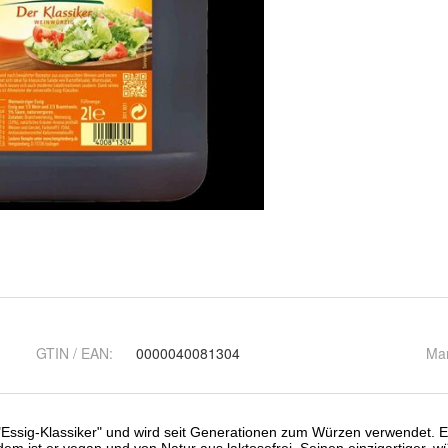
GTIN / EAN:
0000040081304
Ma