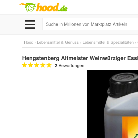
Hood
›
Lebensmittel & Genuss
›
Lebensmittel & Spezialitäten
›
Hengstenberg Altmeister Weinwürziger Ess
2
Bewertungen