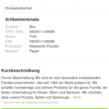
Produktsicherheit
Artikelmerkmale
Zustand:
Neu
GTIN / EAN:
5900511106688
Marke:
Trefl
EAN
:
5900511106688
Produktart
:
Klassische Puzzles
Material
:
Papier
Kurzbeschreibung
*
Firmen Beschreibung Wir sind ein sich dynamisch entwickelndes
Familienunternehmen, das seit 1985 am Markt präsent ist. Wir
schaffen hochwertige und sichere Produkte für die ganze Familie, wir
bieten Unterhaltung für Kinder, Eltern und Senioren. Wir möchten,
dass unsere Puzzles, Spiele und Spielzeuge
... Mehr
* maschinell aus der Artikelbeschreibung erstellt