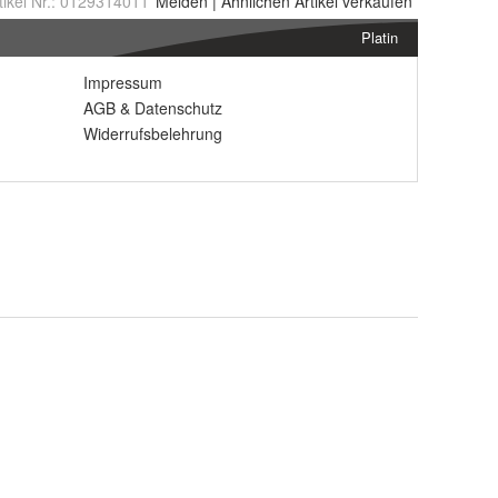
tikel Nr.:
0129314011
Melden
|
Ähnlichen
Artikel verkaufen
Platin
Impressum
AGB
&
Datenschutz
Widerrufsbelehrung