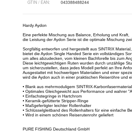
GTIN / EAN:
043388488244