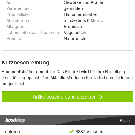
Art
:
Gewürze und Kräuter
Verarbeitung
:
gemahlen
Produktliste
:
Hamamelisblätter
Ablaufdatum
:
mindestens 6 Monate ab Auslieferun
Allergene
:
Erdnüsse
Lebensmittelspezifikationen
:
Vegetarisch
Produkt
:
Naturrohstoff
Kurzbeschreibung
Hamamelisblätter gemahlen Das Produkt wird für Ihre Bestellung
frisch für abgepackt. Das Aktuelle Mindeshaltbarkeitsdatum ist immer
aufgedruckt.
Artikelbeschreibung anzeigen
Platin
detrade
9387 Verkäufe