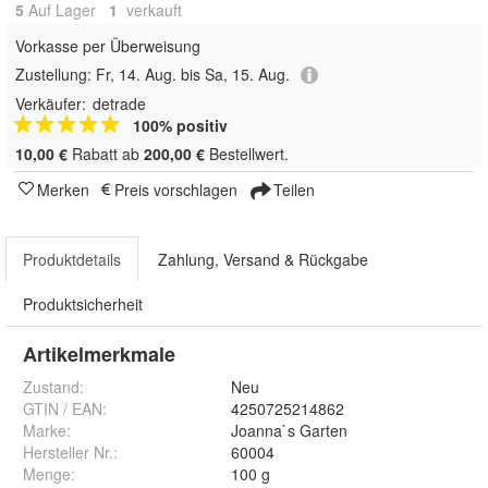
5
Auf Lager
1
 verkauft
Vorkasse per Überweisung
Zustellung:
Fr, 14. Aug. bis Sa, 15. Aug.
Verkäufer:
detrade
100% positiv
10,00 €
Rabatt ab
200,00 €
Bestellwert.
Merken
Preis vorschlagen
Teilen
Produktdetails
Zahlung, Versand & Rückgabe
Produktsicherheit
Artikelmerkmale
Zustand:
Neu
GTIN / EAN:
4250725214862
Marke:
Joanna`s Garten
Hersteller Nr.:
60004
Menge
:
100 g