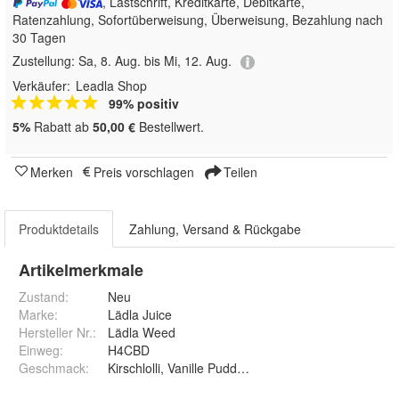
, Lastschrift, Kreditkarte, Debitkarte,
Ratenzahlung, Sofortüberweisung, Überweisung, Bezahlung nach
30 Tagen
Zustellung:
Sa, 8. Aug. bis Mi, 12. Aug.
Verkäufer:
Leadla Shop
99% positiv
5%
Rabatt ab
50,00 €
Bestellwert.
Merken
Preis vorschlagen
Teilen
Produktdetails
Zahlung, Versand & Rückgabe
Artikelmerkmale
Zustand:
Neu
Marke:
Lädla Juice
Hersteller Nr.:
Lädla Weed
Einweg
:
H4CBD
Geschmack
:
Kirschlolli, Vanille Pudding