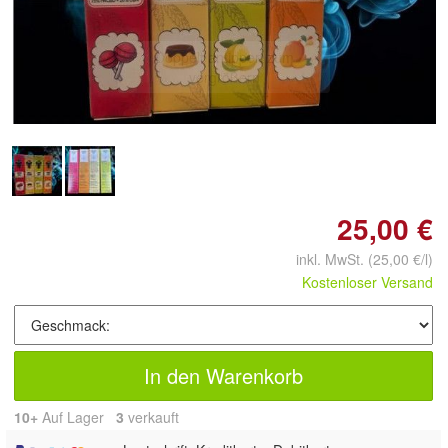
Doppelt antippen zum
vergrößern
25,00 €
inkl. MwSt.
(25,00 €/l)
Kostenloser Versand
In den Warenkorb
10+
Auf Lager
3
 verkauft