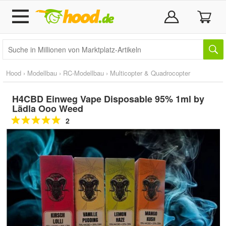
Hood
›
Modellbau
›
RC-Modellbau
›
Multicopter & Quadrocopter
H4CBD Einweg Vape Disposable 95% 1ml by
Lädla Ooo Weed
2