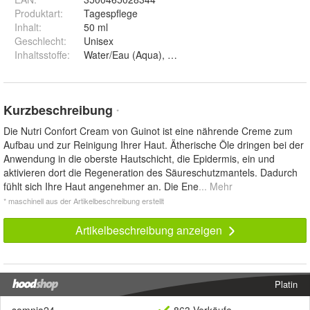
Produktart
:
Tagespflege
Inhalt
:
50 ml
Geschlecht
:
Unisex
Inhaltsstoffe
:
Water/Eau (Aqua), Octyldodecanol, Propylene Glycol,
Kurzbeschreibung
*
Die Nutri Confort Cream von Guinot ist eine nährende Creme zum
Aufbau und zur Reinigung Ihrer Haut. Ätherische Öle dringen bei der
Anwendung in die oberste Hautschicht, die Epidermis, ein und
aktivieren dort die Regeneration des Säureschutzmantels. Dadurch
fühlt sich Ihre Haut angenehmer an. Die Ene
... Mehr
* maschinell aus der Artikelbeschreibung erstellt
Artikelbeschreibung anzeigen
Platin