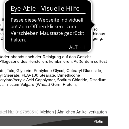
tikel Nr.:
0127856513
Melden
|
Ähnlichen
Artikel verkaufen
Platin