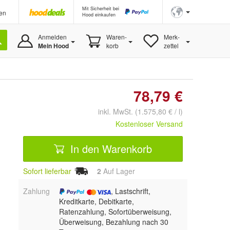
Mit Sicherheit bei
en
Hood einkaufen
Anmelden
Waren-
Merk-
Mein Hood
korb
zettel
78,79 €
inkl. MwSt. (1.575,80 € / l)
Kostenloser Versand
In den Warenkorb
Sofort lieferbar
2
Auf Lager
Zahlung
, Lastschrift,
Kreditkarte, Debitkarte,
Ratenzahlung, Sofortüberweisung,
Überweisung, Bezahlung nach 30