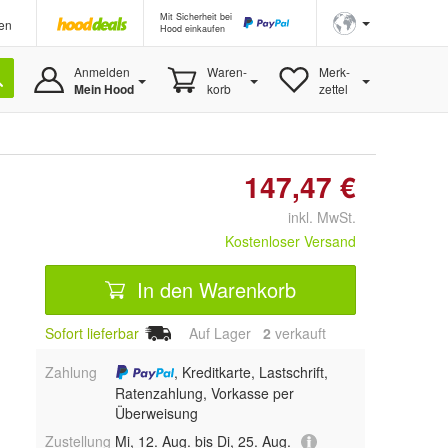
Mit Sicherheit bei
en
Hood einkaufen
Anmelden
Waren-
Merk-
Mein Hood
korb
zettel
147,47 €
inkl. MwSt.
Kostenloser Versand
In den Warenkorb
Sofort lieferbar
Auf Lager
2
 verkauft
Zahlung
, Kreditkarte, Lastschrift,
Ratenzahlung, Vorkasse per
Überweisung
Zustellung
Mi, 12. Aug. bis Di, 25. Aug.