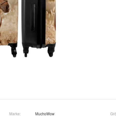
Marke:
MuchoWow
Gr