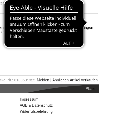
erial
:
ABS
tikel Nr.:
0108591325
Melden
|
Ähnlichen
Artikel verkaufen
Platin
Impressum
AGB
&
Datenschutz
Widerrufsbelehrung