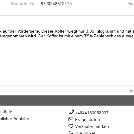
Hersteller Nr.:
8720948379175
Mat
Ar
rkäufe
+4944180053007
lich
er Anbieter
Frage stellen
Verkäufer merken
Alle Artikel