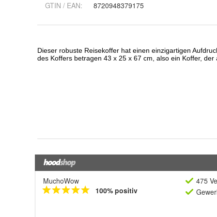
GTIN / EAN:
8720948379175
MuchoWow
475 Ve
100% positiv
Gewerb