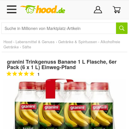
Hood
›
Lebensmittel & Genuss
›
Getränke & Spirituosen
›
Alkoholfreie
Getränke
›
Säfte
granini Trinkgenuss Banane 1 L Flasche, 6er
Pack (6 x 1 L) Einweg-Pfand
1