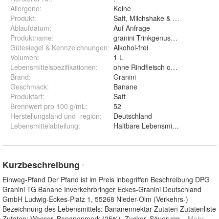
Allergene
:
Keine
Produkt
:
Saft, Milchshake & Smoothie
Ablaufdatum
:
Auf Anfrage
Produktname
:
granini Trinkgenuss Banane
Gütesiegel & Kennzeichnungen
:
Alkohol-frei
Volumen
:
1 L
Lebensmittelspezifikationen
:
ohne Rindfleisch oder Rindfleisch
Brand
:
Granini
Geschmack
:
Banane
Produktart
:
Saft
Brennwert pro 100 g/mL
:
52
Herstellungsland und -region
:
Deutschland
Lebensmittelabteilung
:
Haltbare Lebensmittel
Kurzbeschreibung
*
Einweg-Pfand Der Pfand ist im Preis inbegriffen Beschreibung DPG
Granini TG Banane Inverkehrbringer Eckes-Granini Deutschland
GmbH Ludwig-Eckes-Platz 1, 55268 Nieder-Olm (Verkehrs-)
Bezeichnung des Lebensmittels: Bananennektar Zutaten Zutatenliste
Zutaten: Wasser, Bananenmark (25%), Zucker, Säuerung
... Mehr