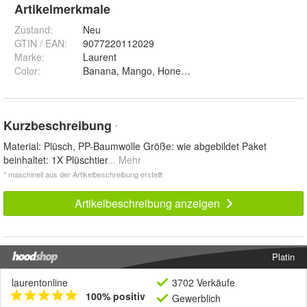
Artikelmerkmale
Zustand:
Neu
GTIN / EAN:
9077220112029
Marke:
Laurent
Color
:
Banana, Mango, Honeydew melon, Pineapple, Waterm
Kurzbeschreibung
*
Material: Plüsch, PP-Baumwolle Größe: wie abgebildet Paket
beinhaltet: 1X Plüschtier
... Mehr
* maschinell aus der Artikelbeschreibung erstellt
Artikelbeschreibung anzeigen
Platin
laurentonline
3702 Verkäufe
100% positiv
Gewerblich