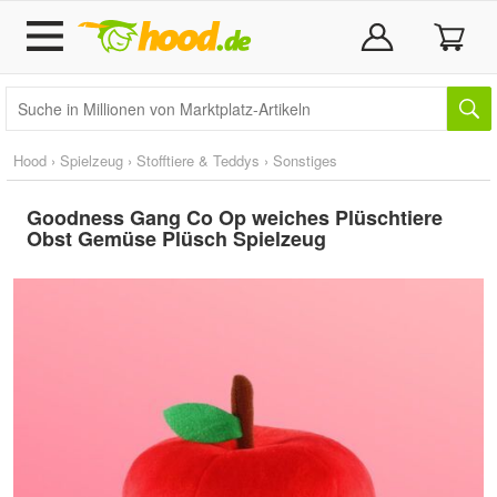
Hood
›
Spielzeug
›
Stofftiere & Teddys
›
Sonstiges
Goodness Gang Co Op weiches Plüschtiere
Obst Gemüse Plüsch Spielzeug