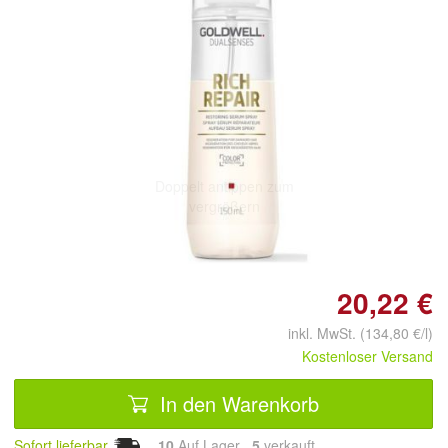
Doppelt antippen zum
vergrößern
20,22 €
inkl. MwSt. (134,80 €/l)
Kostenloser Versand
In den Warenkorb
Sofort lieferbar
10
Auf Lager
5
 verkauft