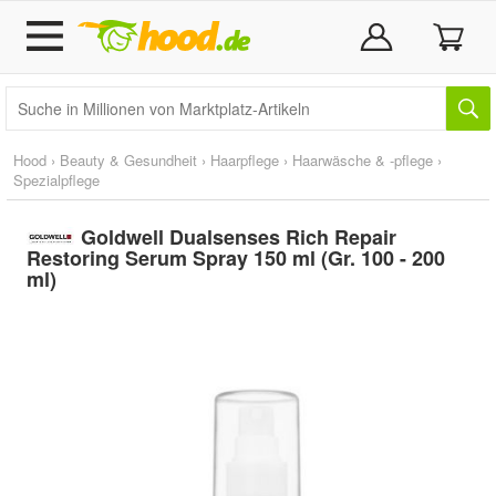
Hood
›
Beauty & Gesundheit
›
Haarpflege
›
Haarwäsche & -pflege
›
Spezialpflege
Goldwell Dualsenses Rich Repair
Restoring Serum Spray 150 ml (Gr. 100 - 200
ml)